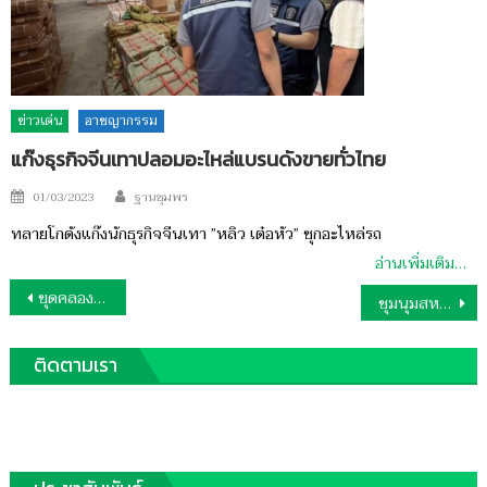
ข่าวเด่น
อาชญากรรม
แก๊งธุรกิจจีนเทาปลอมอะไหล่แบรนดังขายทั่วไทย
Author
Posted
01/03/2023
ฐานชุมพร
on
ทลายโกดังแก๊งนักธุรกิจจีนเทา ”หลิว เต๋อหัว” ซุกอะไหล่รถ
อ่านเพิ่มเติม…
แนะแนว
ขุดคลองผันน้ำทำปาล์มยืนต้นตาย
ชุมนุมสหกรณ์เชื่อมโยงเครือข่าย
เรื่อง
ติดตามเรา