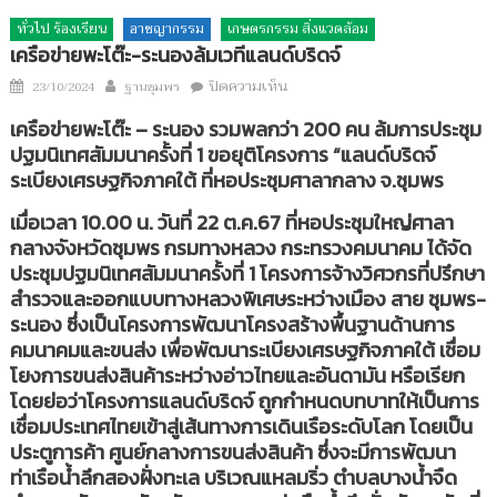
ทั่วไป ร้องเรียน
อาชญากรรม
เกษตรกรรม สิ่งแวดล้อม
เครือข่ายพะโต๊ะ-ระนองล้มเวทีแลนด์บริดจ์
Author
บน
Posted
ปิดความเห็น
23/10/2024
ฐานชุมพร
เครือ
on
เครือข่ายพะโต๊ะ – ระนอง รวมพลกว่า 200 คน ล้มการประชุม
ข่าย
ปฐมนิเทศสัมมนาครั้งที่ 1 ขอยุติโครงการ “แลนด์บริดจ์
พะโต๊ะ-
ระเบียงเศรษฐกิจภาคใต้ ที่หอประชุมศาลากลาง จ.ชุมพร
ระนอง
ล้ม
เมื่อเวลา 10.00 น. วันที่ 22 ต.ค.67 ที่หอประชุมใหญ่ศาลา
เวที
กลางจังหวัดชุมพร กรมทางหลวง กระทรวงคมนาคม ได้จัด
แลนด์
ประชุมปฐมนิเทศสัมมนาครั้งที่ 1 โครงการจ้างวิศวกรที่ปรึกษา
บริดจ์
สำรวจและออกแบบทางหลวงพิเศษระหว่างเมือง สาย ชุมพร-
ระนอง ซึ่งเป็นโครงการพัฒนาโครงสร้างพื้นฐานด้านการ
คมนาคมและขนส่ง เพื่อพัฒนาระเบียงเศรษฐกิจภาคใต้ เชื่อม
โยงการขนส่งสินค้าระหว่างอ่าวไทยและอันดามัน หรือเรียก
โดยย่อว่าโครงการแลนด์บริดจ์ ถูกกำหนดบทบาทให้เป็นการ
เชื่อมประเทศไทยเข้าสู่เส้นทางการเดินเรือระดับโลก โดยเป็น
ประตูการค้า ศูนย์กลางการขนส่งสินค้า ซึ่งจะมีการพัฒนา
ท่าเรือน้ำลึกสองฝั่งทะเล บริเวณแหลมริ่ว ตำบลบางน้ำจืด