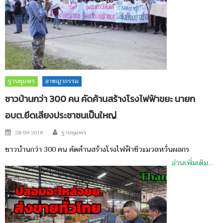
ฐานชุมพร
อาชญากรรม
ชาวบ้านกว่า 300 คน คัดค้านสร้างโรงไฟฟ้าขยะ นายก
อบต.ยึดเสียงประชาชนเป็นใหญ่
Author
Posted
28/09/2018
ฐานชุมพร
on
ชาวบ้านกว่า 300 คน คัดค้านสร้างโรงไฟฟ้าชีวะมวลหวั่นผลกร
อ่านเพิ่มเติม…