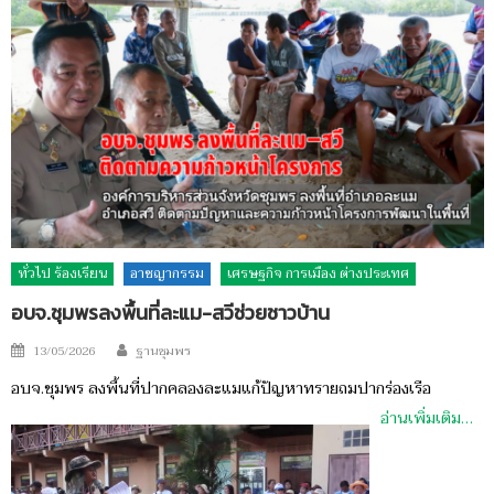
ทั่วไป ร้องเรียน
อาชญากรรม
เศรษฐกิจ การเมือง ต่างประเทศ
อบจ.ชุมพรลงพื้นที่ละแม-สวีช่วยชาวบ้าน
Author
Posted
13/05/2026
ฐานชุมพร
on
อบจ.ชุมพร ลงพื้นที่ปากคลองละแมแก้ปัญหาทรายถมปากร่องเรือ
อ่านเพิ่มเติม…