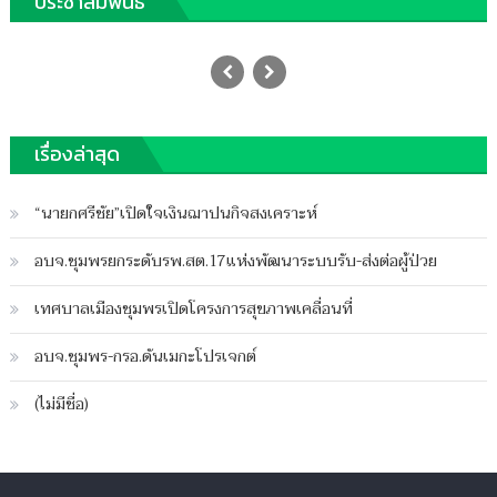
ประชาสัมพันธ์
นายกเมืองชุมพรเชิดชูอสม.
Posted
20/03/2024
Author
on
ฐานชุมพร
บน
เรื่องล่าสุด
ปิดความเห็น
นายก
เมือง
“นายกศรีชัย”เปิดใจเงินฌาปนกิจสงเคราะห์
ชุมพร
เชิด
อบจ.ชุมพรยกระดับรพ.สต.17แห่งพัฒนาระบบรับ-ส่งต่อผู้ป่วย
ชู
อสม.
เทศบาลเมืองชุมพรเปิดโครงการสุขภาพเคลื่อนที่
อบจ.ชุมพร-กรอ.ดันเมกะโปรเจกต์
(ไม่มีชื่อ)