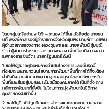
โดยกลุ่มเครือข่ายพะโต๊ะ – ระนอง ได้ยื่นหนังสือต่อ นายธน
นท์ พรรพีภาส รองผู้ว่าราชการจังหวัดชุมพร นายกีฑา เดชพิน
ผู้อำนวยการแขวงทางหลวงชุมพร และ นายสุพัฒน์ ชุ่มมุณี
รัตน์ ผู้จัดการโครงการ กรมทางหลวง เพื่อเรียนถึง นางสาว
แพทองธาร ชินวัตร นายกรัฐมนตรี ดังนี้
1. ขอให้รัฐบาลยุติแผนการดำเนินโครงการแลนด์บริดจ์
ทั้งหมด และทบทวนนโยบายการพัฒนาพื้นที่ภาคใต้ที่จะต้อง
คำนึงถึงฐานศักยภาพความอุดมสมบูรณ์ของทรัพยากรใน
พื้นที่และยืนอยู่บนผลประโยชน์ของคนภาคใต้ เป็นที่ตั้ง ตาม
หลักการพัฒนาที่ยั่งยืน ไม่ใช่แค่การมุ่งพัฒนาในมิติทาง
อุตสาหกรรมเท่านั้น
2. ขอให้ยุติเวทีปฐมนิเทศการสำรวจและออกแบบทางหลวง
พิเศษสาย ระนอง – ชุมพร ที่กำลังจัดขึ้น รวมถึงยุติ