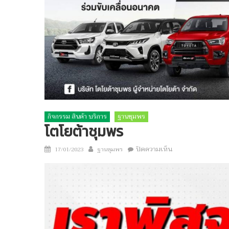
กิจกรรม สินค้า บริการ
ฐานชุมพร
โตโยต้าชุมพร
Author
บน
Posted
ปิดความเห็น
17/01/2023
ฐานชุมพร
โต
on
โย
ต้า
ชุมพร