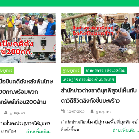
นชุมพร
ฐานชุมพร
เกษตรกรรม สิ่งแวดล้อม
เศรษฐกิจ การเมือง ต่างประเทศ
มือปืนคดีดังหลังพ้นโทษ
สำนักข่าวต่างชาติบุกพิสูจน์เห็นกับ
200กก.พร้อมพวก
ตาวิถีชีวิตลิงกังขึ้นมะพร้าว
ทรัพย์เกือบ200ล้าน
Author
Posted
Author
12/07/2020
ฐานชุมพร
ฐานชุมพร
on
สำนักข่าวเกียวโด ญี่ปุ่น ลงพื้นที่บุกพิสูจน์
ามมั่นคงประตูภาคใต้ชุมพร
ลิงกังขึ้นม
อ่านเพิ่มเติม…
ำฉนวน”อด
อ่านเพิ่มเติม…