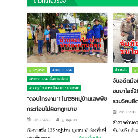
ข่าวที่เกี่ยวข้อง
ฐานชุมพร
อาชญากรรม
ข่าวเด่น
ฐา
เกษตรกรรม สิ่งแวดล้อม
จับอดีตมือ
เศรษฐกิจ การเมือง ต่างประเทศ
ขนยาไอซ์
“ดอนไทรงาม”1 ใน135หมู่บ้านเสพพืช
รวม5คนยึด
กระท่อมไม่ผิดกฎหมาย
Posted
28/11/2019
on
Author
Posted
16/11/2020
ฐานชุมพร
ตำรวจด่านคว
on
เปิดรายชื่อ 135 หมู่บ้าน-ชุมชน นำร่องพื้นที่
จับ“เสรี กล่
เสพพืชกระท่