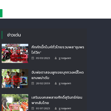
ข่าวเด่น
คึกคักบิ๊กไบค์ทั่วไทยรวมพล”ชุมพร
ไค์วีค”
Author
Posted
05/03/2023
ฐานชุมพร
on
จับพ่อตาสองลูกเขยบุกทวงหนี้โหด
แทงพม่าดับ
Author
Posted
20/02/2019
ฐานชุมพร
on
เสริมมงคลพลายศักดิ์สุรินทร์ก่อน
พากลับไทย
Author
Posted
01/07/2023
ฐานชุมพร