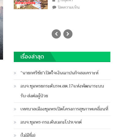
ฐานชุมพร
บน
ปิดความเห็น
พบ
หลัก
ฐาน
ฆ่า
โหด
เรื่องล่าสุด
“นายกศรีชัย”เปิดใจเงินฌาปนกิจสงเคราะห์
อบจ.ชุมพรยกระดับรพ.สต.17แห่งพัฒนาระบบ
รับ-ส่งต่อผู้ป่วย
เทศบาลเมืองชุมพรเปิดโครงการสุขภาพเคลื่อนที่
อบจ.ชุมพร-กรอ.ดันเมกะโปรเจกต์
(ไม่มีชื่อ)