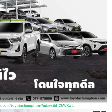
ok.com/toyotachumphon/?mibextid=ZbWKwL