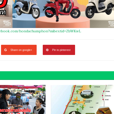
acebook.com/hondachumphon?mibextid=ZbWKwL
Share on google+
Pin to pinterest