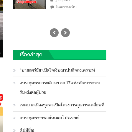
ฐานชุมพร
บน
ปิดความเห็น
ฝน
หลวง
มา
แล้ว
เรื่องล่าสุด
“นายกศรีชัย”เปิดใจเงินฌาปนกิจสงเคราะห์
อบจ.ชุมพรยกระดับรพ.สต.17แห่งพัฒนาระบบ
รับ-ส่งต่อผู้ป่วย
เทศบาลเมืองชุมพรเปิดโครงการสุขภาพเคลื่อนที่
อบจ.ชุมพร-กรอ.ดันเมกะโปรเจกต์
(ไม่มีชื่อ)