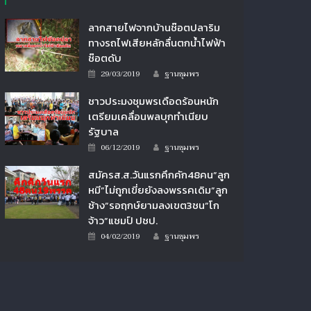
ลากสายไฟจากบ้านช๊อตปลาริม
ทางรถไฟเสียหลักลื่นตกน้ำไฟฟ้า
ช๊อตดับ
Author
Posted
29/03/2019
ฐานชุมพร
on
ชาวประมงชุมพรเดือดร้อนหนัก
เตรียมเคลื่อนพลบุกทำเนียบ
รัฐบาล
Author
Posted
06/12/2019
ฐานชุมพร
on
สมัครส.ส.วันแรกคึกคัก48คน”ลูก
หมี”ไม่ถูกเขี่ยยังลงพรรคเดิม”ลูก
ช้าง”รอฤกษ์ยามลงเขต3ชน”โก
จ้าว”แชมป์ ปชป.
Author
Posted
04/02/2019
ฐานชุมพร
on