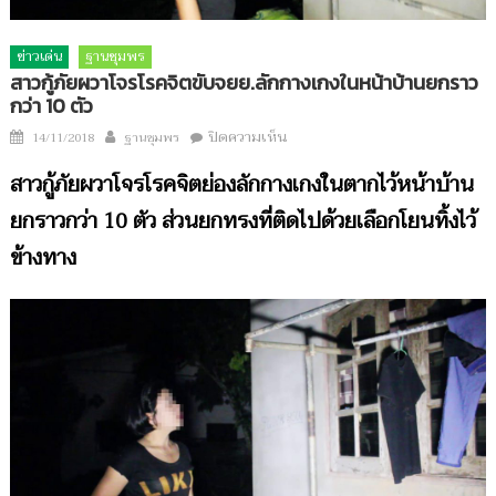
ข่าวเด่น
ฐานชุมพร
สาวกู้ภัยผวาโจรโรคจิตขับจยย.ลักกางเกงในหน้าบ้านยกราว
กว่า 10 ตัว
Author
บน
Posted
ปิดความเห็น
14/11/2018
ฐานชุมพร
สาว
on
สาวกู้ภัยผวาโจรโรคจิตย่องลักกางเกงในตากไว้หน้าบ้าน
กู้ภัย
ผวา
ยกราวกว่า 10 ตัว ส่วนยกทรงที่ติดไปด้วยเลือกโยนทิ้งไว้
โจร
ข้างทาง
โรค
จิต
ขับ
จยย.ลัก
กางเกง
ใน
หน้า
บ้าน
ยก
ราว