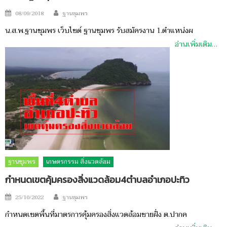
Author
Posted
08/09/2018
ฐานชุมพร
on
น.ส.พ.ฐานชุมพร เว็บไซด์ ฐานชุมพร รับสมัครงาน 1.ตำแหน่งผ
อ่านเพิ่มเติม…
ฐานชุมพร
เกษตรกรรม สิ่งแวดล้อม
กำหนดเขตคุ้มครองสิ่งแวดล้อม4ตำบลอำเภอปะทิว
Author
Posted
25/10/2022
ฐานชุมพร
on
กำหนดเขตพื้นที่มาตรการคุ้มครองสิ่งแวดล้อมชายฝั่ง ต.ปากค