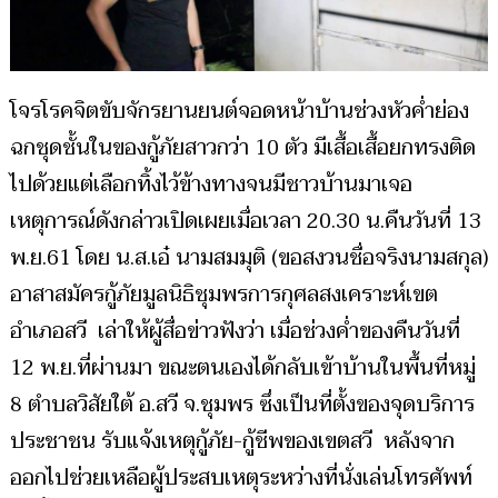
กว่า
10
ตัว
โจรโรคจิตขับจักรยานยนต์จอดหน้าบ้านช่วงหัวค่ำย่อง
ฉกชุดชั้นในของกู้ภัยสาวกว่า 10 ตัว มีเสื้อเสื้อยกทรงติด
ไปด้วยแต่เลือกทิ้งไว้ข้างทางจนมีชาวบ้านมาเจอ
เหตุการณ์ดังกล่าวเปิดเผยเมื่อเวลา 20.30 น.คืนวันที่ 13
พ.ย.61 โดย น.ส.เอ๋ นามสมมุติ (ขอสงวนชื่อจริงนามสกุล)
อาสาสมัครกู้ภัยมูลนิธิชุมพรการกุศลสงเคราะห์เขต
อำเภอสวี เล่าให้ผู้สื่อข่าวฟังว่า เมื่อช่วงค่ำของคืนวันที่
12 พ.ย.ที่ผ่านมา ขณะตนเองได้กลับเข้าบ้านในพื้นที่หมู่
8 ตำบลวิสัยใต้ อ.สวี จ.ชุมพร ซึ่งเป็นที่ตั้งของจุดบริการ
ประชาชน รับแจ้งเหตุกู้ภัย-กู้ชีพของเขตสวี หลังจาก
ออกไปช่วยเหลือผู้ประสบเหตุระหว่างที่นั่งเล่นโทรศัพท์