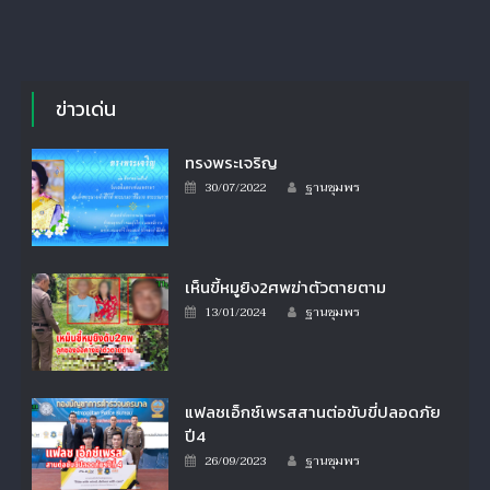
ข่าวเด่น
ทรงพระเจริญ
Author
Posted
30/07/2022
ฐานชุมพร
on
เห็นขี้หมูยิง2ศพฆ่าตัวตายตาม
Author
Posted
13/01/2024
ฐานชุมพร
on
แฟลชเอ็กซ์เพรสสานต่อขับขี่ปลอดภัย
ปี4
Author
Posted
26/09/2023
ฐานชุมพร
on