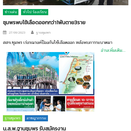
ข่าวเด่น
ทั่วไป ร้องเรียน
ชุมพรพบไข้เลือดออกกว่า1พันตาย3ราย
Author
Posted
27/09/2023
ฐานชุมพร
on
สสจ.ชุมพร เร่งรณรงค์ป้องกันไข้เลือดออก หลังพบการระบาดมา
อ่านเพิ่มเติม…
ฐานชุมพร
อาชญากรรม
น.ส.พ.ฐานชุมพร รับสมัครงาน