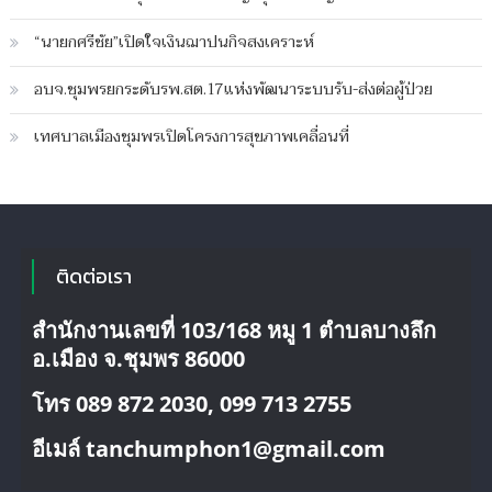
โค
วิด-19กระทบ
“นายกศรีชัย”เปิดใจเงินฌาปนกิจสงเคราะห์
หนัก
ถูก
อบจ.ชุมพรยกระดับรพ.สต.17แห่งพัฒนาระบบรับ-ส่งต่อผู้ป่วย
ปล่อย
ข่าว
เทศบาลเมืองชุมพรเปิดโครงการสุขภาพเคลื่อนที่
เป็น
แหล่ง
แพร่
เชื้อ
ติดต่อเรา
สำนักงานเลขที่ 103/168 หมู 1 ตำบลบางลึก
อ.เมือง จ.ชุมพร 86000
โทร 089 872 2030, 099 713 2755
อีเมล์ tanchumphon1@gmail.com