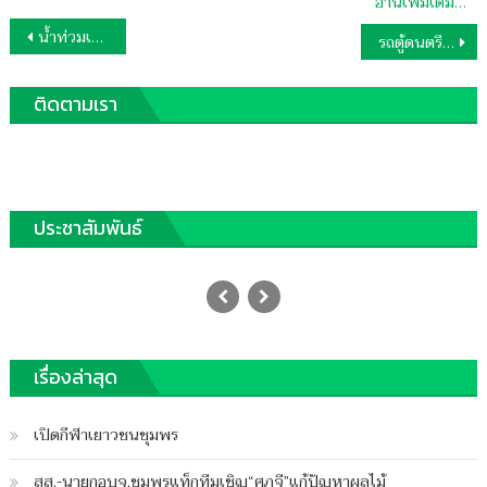
อ่านเพิ่มเติม…
แนะแนว
น้ำท่วมเสียหายกว่า13ล้าน เดือดร้อนร่วม5หมื่นคนตาย2ราย ผู้ว่าฯกำชับตรวจสอบช่วยเหลือทุกพื้นที่ไม่ให้ตกสำรวจ
รถตู้ดนตรีมาลีฮวนน่าชนอดีตทหารขณะปั่นจักรยานออกกำลังกายตอนเช้าดับอนาถกลางถนน
เรื่อง
ติดตามเรา
ประชาสัมพันธ์
วัด-เผาศพโควิด-19กระทบหนักถูกปล่อย
ข่าวเป็นแหล่งแพร่เชื้อ
Posted
30/04/2020
Author
on
ฐานชุมพร
เรื่องล่าสุด
บน
ปิดความเห็น
วัด-
เปิดกีฬาเยาวชนชุมพร
เผา
ศพ
สส.-นายกอบจ.ชุมพรแท็กทีมเชิญ“ศุภจี”แก้ปัญหาผลไม้