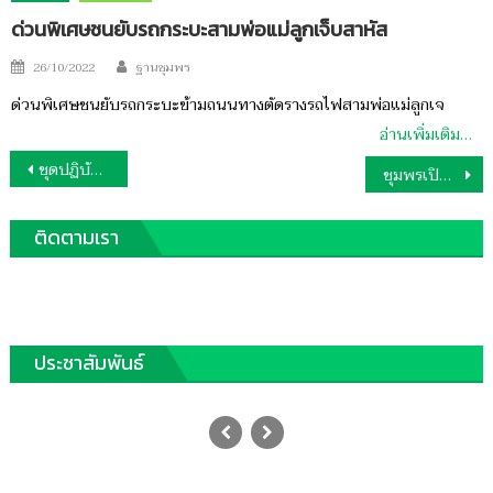
ด่วนพิเศษชนยับรถกระบะสามพ่อแม่ลูกเจ็บสาหัส
Author
Posted
26/10/2022
ฐานชุมพร
on
ด่วนพิเศษชนยับรถกระบะข้ามถนนทางตัดรางรถไฟสามพ่อแม่ลูกเจ
อ่านเพิ่มเติม…
แนะแนว
ชุดปฏิบัติการพิเศษ”ฉลามขาว” ยึดพื้นที่เพิกถอนเอกสารสิทธิ์-บุกรุกป่าชายเลนกว่า 400 ไร่
ชุมพรเปิดตัวโครงการ “เชียร์มันส์ สนั่นโลก” คาดคนแห่ซื้อไปรษณียบัตรทายบอลโลกกว่า 2 ล้านใบ
เรื่อง
ติดตามเรา
ประชาสัมพันธ์
“สระพระราชทาน”ชุมชนบริหารจัดการน้ำ
อำเภอปะทิว
Posted
30/07/2022