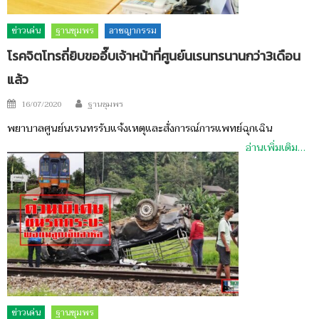
ข่าวเด่น
ฐานชุมพร
อาชญากรรม
โรคจิตโทรถี่ยิบขออึ๊บเจ้าหน้าที่ศูนย์นเรนทรนานกว่า3เดือน
แล้ว
Author
Posted
16/07/2020
ฐานชุมพร
on
พยาบาลศูนย์นเรนทรรับแจ้งเหตุและสั่งการณ์การแพทย์ฉุกเฉิน
อ่านเพิ่มเติม…
ข่าวเด่น
ฐานชุมพร