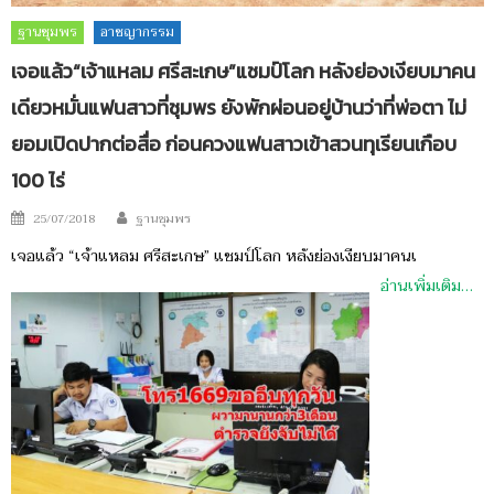
ฐานชุมพร
อาชญากรรม
เจอแล้ว“เจ้าแหลม ศรีสะเกษ”แชมป์โลก หลังย่องเงียบมาคน
เดียวหมั่นแฟนสาวที่ชุมพร ยังพักผ่อนอยู่บ้านว่าที่พ่อตา ไม่
ยอมเปิดปากต่อสื่อ ก่อนควงแฟนสาวเข้าสวนทุเรียนเกือบ
100 ไร่
Author
Posted
25/07/2018
ฐานชุมพร
on
เจอแล้ว “เจ้าแหลม ศรีสะเกษ” แชมป์โลก หลังย่องเงียบมาคนเ
อ่านเพิ่มเติม…