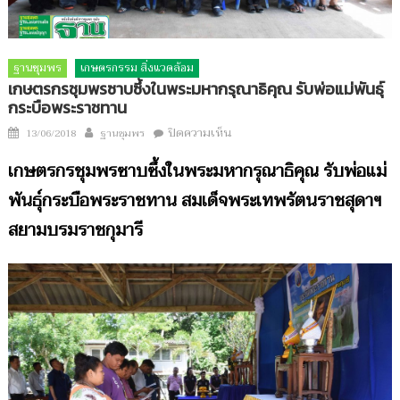
ฐานชุมพร
เกษตรกรรม สิ่งแวดล้อม
เกษตรกรชุมพรซาบซึ้งในพระมหากรุณาธิคุณ รับพ่อแม่พันธุ์
กระบือพระราชทาน
Author
บน
Posted
ปิดความเห็น
13/06/2018
ฐานชุมพร
เกษตรกร
on
เกษตรกรชุมพรซาบซึ้งในพระมหากรุณาธิคุณ รับพ่อแม่
ชุมพร
ซาบซึ้ง
พันธุ์กระบือพระราชทาน สมเด็จพระเทพรัตนราชสุดาฯ
ใน
สยามบรมราชกุมารี
พระ
มหากรุณาธิคุณ
รับ
พ่อ
แม่
พันธุ์
กระบือ
พระราชทาน