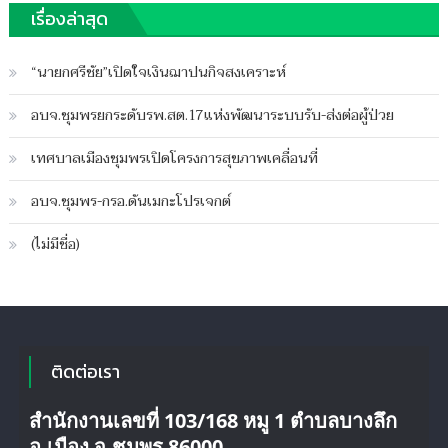
Author
on
ฐานชุมพร
เรื่องล่าสุด
บน
ปิดความเห็น
“สระ
“นายกศรีชัย”เปิดใจเงินฌาปนกิจสงเคราะห์
พระราชทาน”ชุมชน
บริหาร
อบจ.ชุมพรยกระดับรพ.สต.17แห่งพัฒนาระบบรับ-ส่งต่อผู้ป่วย
จัดการ
น้ำ
เทศบาลเมืองชุมพรเปิดโครงการสุขภาพเคลื่อนที่
อำเภอ
ปะทิว
อบจ.ชุมพร-กรอ.ดันเมกะโปรเจกต์
(ไม่มีชื่อ)
ติดต่อเรา
สำนักงานเลขที่ 103/168 หมู 1 ตำบลบางลึก
อ.เมือง จ.ชุมพร 86000