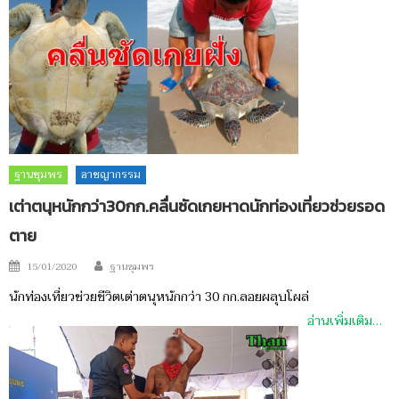
ฐานชุมพร
อาชญากรรม
เต่าตนุหนักกว่า30กก.คลื่นซัดเกยหาดนักท่องเที่ยวช่วยรอด
ตาย
Author
Posted
15/01/2020
ฐานชุมพร
on
นักท่องเที่ยวช่วยชีวิตเต่าตนุหนักกว่า 30 กก.ลอยผลุบโผล่
อ่านเพิ่มเติม…