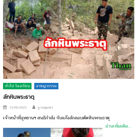
ทั่วไป ร้องเรียน
อาชญากรรม
ลักหินพระธาตุ
Author
Posted
13/06/2023
ฐานชุมพร
on
เจ้าหน้าที่อุทยานฯ สนธิกำลัง จับแก๊งลักลอบตัดหินพระธาตุ
อ่านเพิ่มเติม…