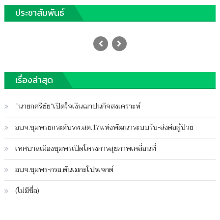
ประชาสัมพันธ์
พบแล้วไต๋ก๋งเรือจมชลบุรีศพลอยเกยหาด
เกาะมาตราชุมพร
Posted
13/01/2020
Author
on
ฐานชุมพร
เรื่องล่าสุด
บน
ปิดความเห็น
พบ
“นายกศรีชัย”เปิดใจเงินฌาปนกิจสงเคราะห์
แล้ว
ไต๋
อบจ.ชุมพรยกระดับรพ.สต.17แห่งพัฒนาระบบรับ-ส่งต่อผู้ป่วย
ก๋ง
เรือ
เทศบาลเมืองชุมพรเปิดโครงการสุขภาพเคลื่อนที่
จม
ชลบุรี
อบจ.ชุมพร-กรอ.ดันเมกะโปรเจกต์
ศพ
ลอย
(ไม่มีชื่อ)
เกย
หาด