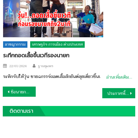
อาชญากรรม
เศรษฐกิจ การเมือง ต่างประเทศ
ระทึกถอดเสื้อขึ้นเวทีรองนายก
Author
Posted
22/01/2024
ฐานชุมพร
on
ระทึกจับให้วุ่น ชายฉกรรจ์ถอดเสื้อสักยันต์ลุยเดี่ยวขึ้นเ
อ่านเพิ่มเติม…
แนะแนว
ชิงนายกอบจ.ชุมพรบ้านใหญ่ไร้คู่แข่ง
ประกาศพื้นที่ปลาหมอคางดำระบาด
เรื่อง
ติดตามเรา