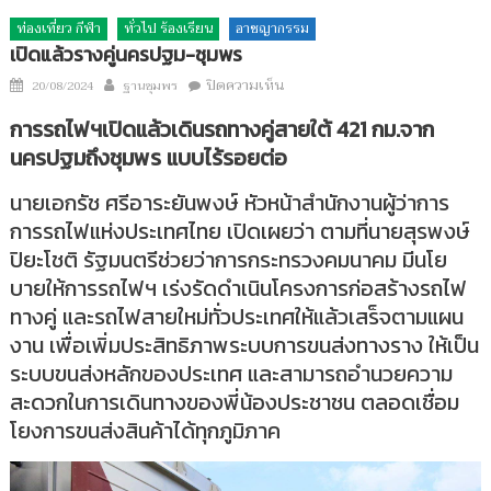
ท่องเที่ยว กีฬา
ทั่วไป ร้องเรียน
อาชญากรรม
เปิดแล้วรางคู่นครปฐม-ชุมพร
Author
บน
Posted
ปิดความเห็น
20/08/2024
ฐานชุมพร
เปิด
on
การรถไฟฯเปิดแล้วเดินรถทางคู่สายใต้ 421 กม.จาก
แล้ว
นครปฐมถึงชุมพร แบบไร้รอยต่อ
ราง
คู่
นายเอกรัช ศรีอาระยันพงษ์ หัวหน้าสำนักงานผู้ว่าการ
นครปฐม-
การรถไฟแห่งประเทศไทย เปิดเผยว่า ตามที่นายสุรพงษ์
ชุมพร
ปิยะโชติ รัฐมนตรีช่วยว่าการกระทรวงคมนาคม มีนโย
บายให้การรถไฟฯ เร่งรัดดำเนินโครงการก่อสร้างรถไฟ
ทางคู่ และรถไฟสายใหม่ทั่วประเทศให้แล้วเสร็จตามแผน
งาน เพื่อเพิ่มประสิทธิภาพระบบการขนส่งทางราง ให้เป็น
ระบบขนส่งหลักของประเทศ และสามารถอำนวยความ
สะดวกในการเดินทางของพี่น้องประชาชน ตลอดเชื่อม
โยงการขนส่งสินค้าได้ทุกภูมิภาค