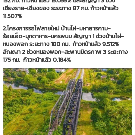
132 กม. ก้าวหน้าแล้ว 15.055% และสัญญา 3 ช่วง
เชียงราย-เชียงของ ระยะทาง 87 กม. ก้าวหน้าแล้ว
11.507%
2.โครงการรถไฟสายใหม่ บ้านไผ่-มหาสารคาม-
ร้อยเอ็ด-มุกดาหาร-นครพนม สัญญา 1 ช่วงบ้านไผ่-
หนองพอก ระยะทาง 180 กม. ก้าวหน้าแล้ว 9.512%
สัญญา 2 ช่วงหนองพอก-สะพานมิตรภาพ 3 ระยะทาง
175 กม. ก้าวหน้าแล้ว 0.184%