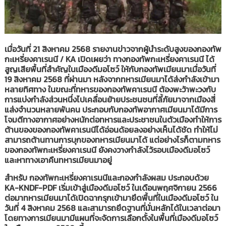
เมื่อวันที่ 21 สิงหาคม 2568 รายงานข่าวจากผู้นำระดับสูงของกองทัพ
กะเหรี่ยงคาเรนนี / KA เปิดเผยว่า ทางกองทัพกะเหรี่ยงคาเรนนี ได้
สูญเสียพื้นที่สำคัญในเมืองดีมอโซว์ ให้กับกองทัพเมียนมาเมื่อวันที่
19 สิงหาคม 2568 ที่ผ่านมา หลังจากทหารเมียนมาได้ส่งกำลังเข้ามา
หลายทิศทาง ในขณะที่ทหารของกองทัพคาเรนนี ต้องพะว้าพะวงกับ
การแบ่งกำลังส่วนหนึ่งไปเคลื่อนย้ายประชนชนที่ลี้ภัยมาจากเมืองสี่
แส่งจำนวนหลายพันคน ประกอบกับกองทัพอากาศเมียนมาได้มีการ
โจมตีทางอากาศอย่างหนักต่อทหารและประชาชนในตัวเมืองทำให้การ
ต้านของของกองทัพคาเรนนีได้อ่อนด้อยลงอย่างเห็นได้ชัด ทำให้ไม่
สามารถต้านทานการบุกของทหารเมียนมาได้ แต่อย่างไรก็ตามทหาร
ของกองทัพกะเหรี่ยงคาเรนนี ยังคงวางกำลังไว้รอบเมืองดีมอโซว์
และหาทางเอาคืนทหารเมียนมาอยู่
สำหรับ กองทัพกะเหรี่ยงคาเรนนีและกองกำลังผสม ประกอบด้วย
KA-KNDF-PDF เริ่มเข้าสู่เมืองดีมอโซว์ ในเดือนพฤศจิกายน 2566
ต่อมาทหารเมียนมาได้เปิดฉากรุกเข้ามายึดพื้นที่ในเมืองดีมอโซว์ ใน
วันที่ 4 สิงหาคม 2568 และสามารถยึดฐานที่มั่นหลักได้ในเวลาต่อมา
โดยทางการเมียนมามีแผนที่จะจัดการเลือกตั้งในพื้นที่เมืองดีมอโซว์