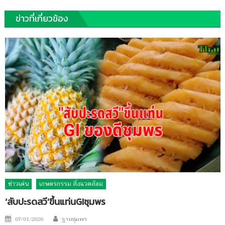
ข่าวที่เกี่ยวข้อง
ข่าวเด่น
เกษตรกรรม สิ่งแวดล้อม
‘สับปะรดสวี’ขึ้นแท่นGIชุมพร
Author
Posted
07/01/2026
ฐานชุมพร