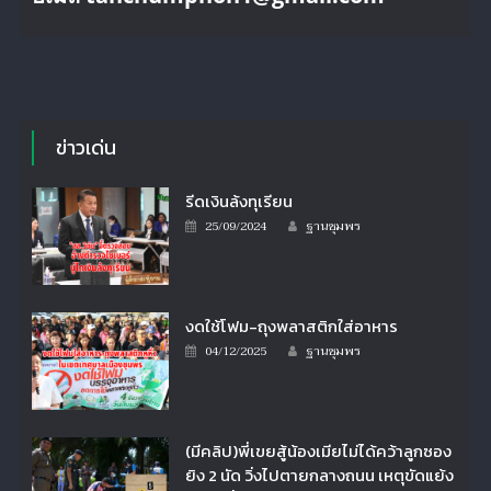
ข่าวเด่น
รีดเงินล้งทุเรียน
Author
Posted
25/09/2024
ฐานชุมพร
on
งดใช้โฟม-ถุงพลาสติกใส่อาหาร
Author
Posted
04/12/2025
ฐานชุมพร
on
(มีคลิป)พี่เขยสู้น้องเมียไม่ได้คว้าลูกซอง
ยิง 2 นัด วิ่งไปตายกลางถนน เหตุขัดแย้ง