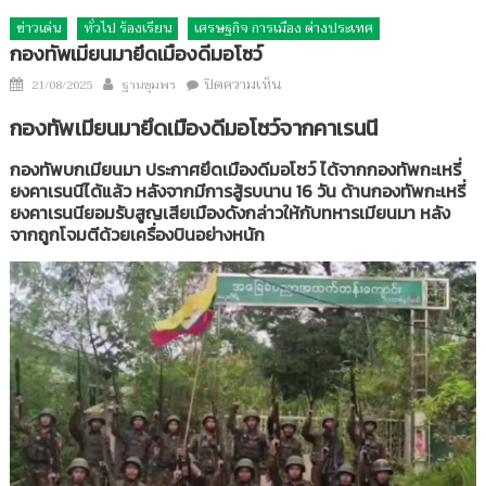
ข่าวเด่น
ทั่วไป ร้องเรียน
เศรษฐกิจ การเมือง ต่างประเทศ
กองทัพเมียนมายึดเมืองดีมอโซว์
Author
บน
Posted
ปิดความเห็น
21/08/2025
ฐานชุมพร
กองทัพ
on
กองทัพเมียนมายึดเมืองดีมอโซว์จากคาเรนนี
เมีย
นมา
กองทัพบกเมียนมา ประกาศยึดเมืองดีมอโซว์ ได้จากกองทัพกะเหรี่
ยึด
ยงคาเรนนีได้แล้ว หลังจากมีการสู้รบนาน 16 วัน ด้านกองทัพกะเหรี่
เมือง
ยงคาเรนนียอมรับสูญเสียเมืองดังกล่าวให้กับทหารเมียนมา หลัง
ดี
จากถูกโจมตีด้วยเครื่องบินอย่างหนัก
มอ
โซว์