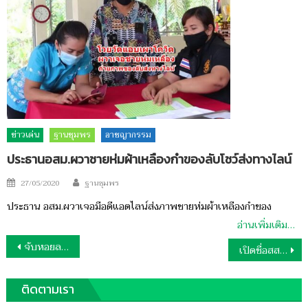
ข่าวเด่น
ฐานชุมพร
อาชญากรรม
ประธานอสม.ผวาชายห่มผ้าเหลืองกำของลับโชว์ส่งทางไลน์
Author
Posted
27/05/2020
ฐานชุมพร
on
ประธาน อสม.ผวาเจอมือดีแอดไลน์ส่งภาพชายห่มผ้าเหลืองกำของ
อ่านเพิ่มเติม…
แนะแนว
จับหอยลายพม่า
เปิดชื่อสส.ชุมพรหนุน”อนุทิน”นั่งนายก
เรื่อง
ติดตามเรา