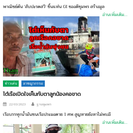
on
พาณิชย์ดัน ‘สับปะรดสวี’ ขึ้นแท่น GI ของดีชุมพร สร้างมูล
อ่านเพิ่มเติม…
ข่าวเด่น
อาชญากรรม
ไต๋เรือเปิดใจเห็นกับตาลูกน้องคอขาด
Author
Posted
22/03/2023
ฐานชุมพร
on
เรือบรรทุกน้ำมันชนเรือประมงตาย ​1 ศพ สูญหายยังหาไม่พบอี
อ่านเพิ่มเติม…