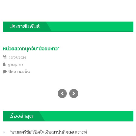
ประชาสัมพันธ์
หน่วยสวาทบุกจับ”น้อยปะทิว”
Posted
16/07/2024
Author
on
ฐานชุมพร
บน
ปิดความเห็น
หน่วย
สวาท
บุก
จับ”น้อย
ปะทิว”
เรื่องล่าสุด
“นายกศรีชัย”เปิดใจเงินฌาปนกิจสงเคราะห์