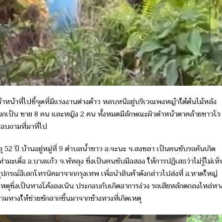
าหน้าที่ไปชี้จุดที่มีแรงงานต่างด้าว หลบหนีอยู่บริเวณพงหญ้าใต้ต้นไม้หลัง
ยกเป็น ชาย 8 คน และหญิง 2 คน ทั้งหมดมีลักษณะผิวดำหน้าตาคล้ายชาวโร
าสอบถามที่มาที่ไป
52 ปี บ้านอยู่หมู่ที่ 9 ตำบลน้ำขาว อ.จะนะ จ.สงขลา เป็นคนขับรถคันเกิด
ท่ามะเดื่อ อ.บางแก้ว จ.พัทลุง ซึ่งเป็นคนขับมือสอง ให้การปฏิเสธว่าไม่รู้ไม่เห็
กรณ์อีเลกโทรนิคมาจากกรุงเทพ เพื่อนำสินค้าดังกล่าวไปส่งที่ อ.หาดใหญ่
ดเหตุซึ่งเป็นทางโค้งลงเนิน ประกอบกับเกิดอาการง่วง รถเสียหลักตกลงไหล่ทา
วมทางให้ช่วยชักลากขึ้นมาจากข้างทางที่เกิดเหตุ