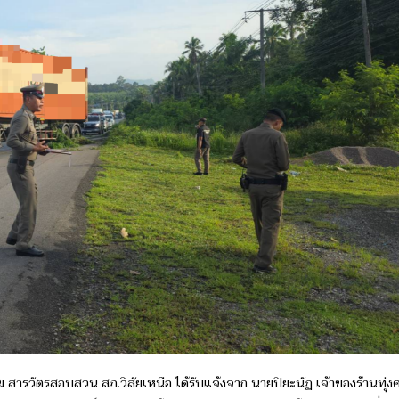
เมฆ สารวัตรสอบสวน สภ.วิสัยเหนือ ได้รับแจ้งจาก นายปิยะนัฏ เจ้าของร้านทุ่ง