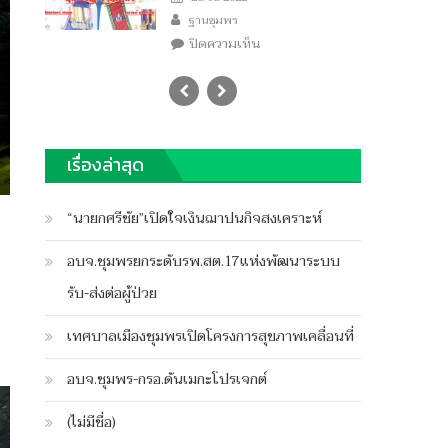
Author
on
ฐานชุมพร
บน
ปิดความเห็น
ชุมพร
ผู้
ว่า
ปี
เดียว
เรื่องล่าสุด
ย้าย
เข้า
“นายกศรีชัย”เปิดใจเงินฌาปนกิจสงเคราะห์
กระทรวง
อบจ.ชุมพรยกระดับรพ.สต.17แห่งพัฒนาระบบ
รับ-ส่งต่อผู้ป่วย
เทศบาลเมืองชุมพรเปิดโครงการสุขภาพเคลื่อนที่
อบจ.ชุมพร-กรอ.ดันเมกะโปรเจกต์
(ไม่มีชื่อ)