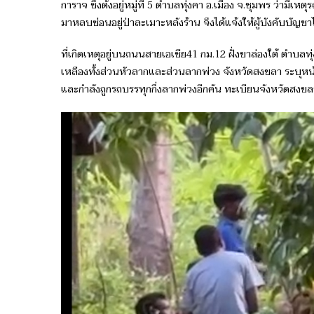
การาจ ซึ่งตั้งอยู่หมู่ที่ 5 ตำบลทุ่งคา อ.เมือง จ.ชุมพร ว่าม
มาหลบซ่อนอยู่ป่าละเมาะหลังร้าน จึงได้แจ้งให้ผู้บังคับบ
ที่เกิดเหตุอยู่บนถนนสายเอเชีย41 กม.12 ฝั่งขาล่องใต้ ตำบลทุ
เหลืองทั้งส่วนหัวลากและส่วนลากพ่วง จังหวัดสงขลา ระบุห
และกำลังถูกรถบรรทุกกึ่งลากพ่วงอีกคัน ทะเบียนจังหวัดสงข