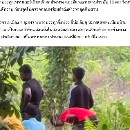
ีเหตุรถบรรทุกเทรนเลอร์เสียหลักตกข้างทาง และมีแรงงานต่างด้าวนับ 10 คน วิ่งห
ัญชาได้ทราบ ก่อนรุดไปตรวจสอบพร้อมกำลังตำรวจชุดสืบสวน
่งคา อ.เมือง จ.ชุมพร พบรถบรรทุกกึ่งพ่วง ยี่ห้อ อีซูซุ หมายเลขทะเบียนป้าย
น้าจกเป็นของบริษัทแห่งหนึ่งในจังหวัดสงขลา สภาพเสียหลักตกลงข้างทาง
ลากำลังช่วยลากขึ้นมาบนถนน ท่ามกลางรถที่ติดยาวนับกิโลเมตร