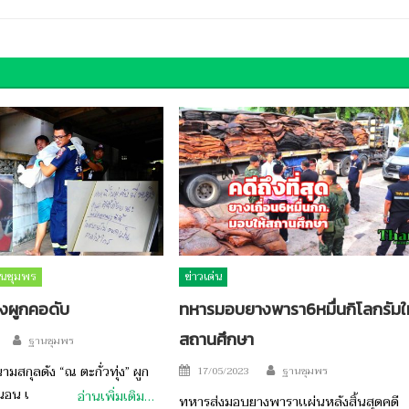
นชุมพร
ข่าวเด่น
งผูกคอดับ
ทหารมอบยางพารา6หมื่นกิโลกรัมให
สถานศึกษา
Author
ฐานชุมพร
Author
Posted
สกุลดัง “ณ ตะกั่วทุ่ง” ผูก
17/05/2023
ฐานชุมพร
on
นอน เ
อ่านเพิ่มเติม…
ทหารส่งมอบยางพาราเเผ่นหลังสิ้นสุดคดี