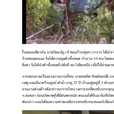
ในขณะเดียวกัน นายปิยะนัฏ เจ้าของร้านทุ่งคา การาจ ได้นำเจ้
ร้านของตนเอง จึงได้ควบคุมตัวทั้งหมด จำนวน 10 คน โดยแ
ฮิงยา จึงได้นำตัวทั้งหมดไปยังที่ สภ.วิสัยเหนือ เพื่อให้ล่ามม
จากสอบถามเรื่องแรงงานงานที่พบ นายสมคิด ทิพย์สมบัติ อายุ 
เหตุ และมีนายวีระยุทธ์ ดำอ่ำ อายุ 37 ปี บ้านอยู่หมู่ที่ 2 ตำบล
แรงงานต่างด้าวดังกล่าวมาจากไหน เพราะรถที่ตนขับบรรทุกอุป
จ.สงขลา ก่อนเกิดเหตุได้มีฝนตกหนัก ตนเองได้ขับมาถึงที่เกิ
ดังกล่าว และได้ขอความช่วยเหลือจากคนขับรถเทเลอร์เพื่อนร่