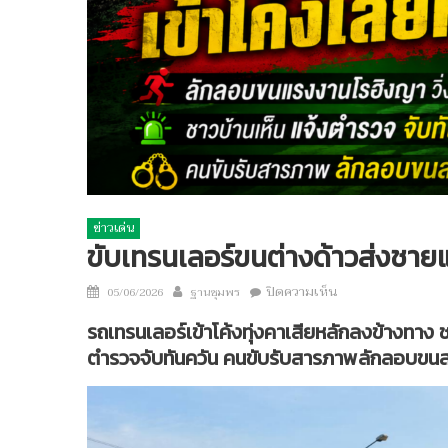
ข่าวเด่น
ขับเทรนเลอร์ขนต่างด้าวส่งชาย
Author
บน
Posted
ปิดความเห็น
05/06/2026
ฐานชุมพร
ขับ
on
รถเทรนเลอร์เข้าโค้งทุ่งคาเสียหลักลงข้างทาง ช
เท
ตำรวจจับทันควัน คนขับรับสารภาพลักลอบขนส
รน
เลอ
ร์
ขน