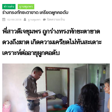
ข่าวเด่น
ฐานชุมพร
ร่างทรงทักชะตาขาด เครียดผูกคอดับ
Author
บน
Posted
ปิดความเห็น
02/06/2018
ฐานชุมพร
ร่าง
on
พี่สาวดีเจชุมพร ถูกร่างทรงทักชะตาขาด
ทรง
ทัก
ดวงถึงฆาต เกิดความเครียดไม่ทันสะเดาะ
ชะตา
ขาด
เคราะห์ต่ออายุผูกคอดับ
เครียด
ผูก
คอ
ดับ