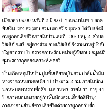
เมื่อเวลา 09.00 น.วันที่ 2 มิ.ย.61 ร.ต.อ.มาโนช ปลอด
ขันเงิน รอง สว.(สอบสวน) สภ.สวี จ.ชุมพร ได้รับแจ้งมี
คนผูกคอเสียชีวิตภายในบ้านเลขที่ 136/3 หมู่ 2 ตำบล
วิสัยใต้ อ.สวี อยู่ตรงข้าม อบต.วิสัยใต้ จึงรายงานผู้บังคับ
บัญชาทราบ ไปตรวจสอบพร้อมหน่วยกู้ภัยสายชลมูลนิธิ
ชุมพรการกุศลสงเคราะห์เขตสวี
บ้านเกิดเหตุเป็นบ้านปูนชั้นเดียวอยู่ในสวนปาล์มน้ำมัน
ห่างจากถนนสายเอเชีย 41 ประมาณ 2 กม. ภายในห้อง
นอนพบศพทราบชื่อคือ น.ส.ธนพร ราชโยธา อายุ 44
ปี สภาพนอนหงายอยู่กับพื้นห้องสวมเสื้อยืดสีฟ้านุ่ง
กางเกงสามส่วนสีขาว เสียชีวิตด้วยการผูกคอกับขื่อ