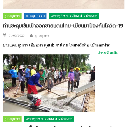
ฐานชุมพร
อาชญากรรม
เศรษฐกิจ การเมือง ต่างประเทศ
ท่าแซะคุมเข้มเข้าออกชายแดนไทย-เมียนมาป้องกันโควิด-19
Author
Posted
01/09/2020
ฐานชุมพร
on
ชายแดนชุมพร-เมียนมา คุมเข้มคนไทย-ไทยพลัดถิ่น เข้าออกทำส
อ่านเพิ่มเติม…
ฐานชุมพร
เศรษฐกิจ การเมือง ต่างประเทศ