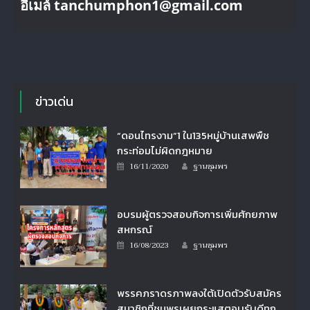
อีเมล์ tanchumphon1@gmail.com
ข่าวเด่น
“ดอนไทรงาม”1 ใน135หมู่บ้านเสพพืช
กระท่อมไม่ผิดกฎหมาย
Author
Posted
16/11/2020
ฐานชุมพร
on
อบรมผู้ตรวจสอบกิจการเพิ่มศักยภาพ
สหกรณ์
Author
Posted
16/08/2023
ฐานชุมพร
on
พรรคภราดรภาพลงใต้เปิดตัวรับสมัคร
สมาชิกที่ชุมพรเผยกระแสตอบรับดีทุก