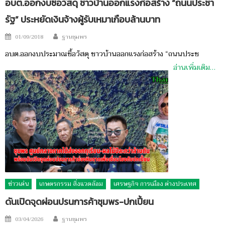
อบต.ออกงบซื้อวัสดุ ชาวบ้านออกแรงก่อสร้าง “ถนนประชา
รัฐ” ประหยัดเงินจ้างผู้รับเหมาเกือบล้านบาท
Author
Posted
01/09/2018
ฐานชุมพร
on
อบต.ออกงบประมาณซื้อวัสดุ ชาวบ้านออกแรงก่อสร้าง “ถนนประช
อ่านเพิ่มเติม…
ข่าวเด่น
เกษตรกรรม สิ่งแวดล้อม
เศรษฐกิจ การเมือง ต่างประเทศ
ดันเปิดจุดผ่อนปรนการค้าชุมพร-ปกเปี้ยน
Author
Posted
03/04/2026
ฐานชุมพร