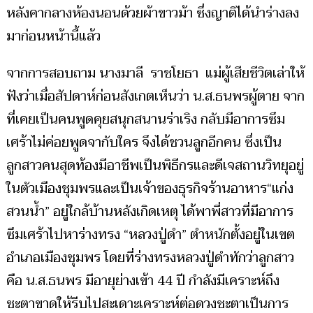
หลังคากลางห้องนอนด้วยผ้าขาวม้า ซึ่งญาติได้นำร่างลง
มาก่อนหน้านี้แล้ว
จากการสอบถาม นางมาลี ราชโยธา แม่ผู้เสียชีวิตเล่าให้
ฟังว่าเมื่อสัปดาห์ก่อนสังเกตเห็นว่า น.ส.ธนพรผู้ตาย จาก
ที่เคยเป็นคนพูดคุยสนุกสนานร่าเริง กลับมีอาการซึม
เศร้าไม่ค่อยพูดจากับใคร จึงได้ชวนลูกอีกคน ซึ่งเป็น
ลูกสาวคนสุดท้องมีอาชีพเป็นพิธีกรและดีเจสถานวิทยุอยู่
ในตัวเมืองชุมพรและเป็นเจ้าของธุรกิจร้านอาหาร“แก่ง
สวนน้ำ” อยู่ใกล้บ้านหลังเกิดเหตุ ได้พาพี่สาวที่มีอาการ
ซึมเศร้าไปหาร่างทรง “หลวงปู่ดำ” ตำหนักตั้งอยู่ในเขต
อำเภอเมืองชุมพร โดยที่ร่างทรงหลวงปู่ดำทักว่าลูกสาว
คือ น.ส.ธนพร มีอายุย่างเข้า 44 ปี กำลังมีเคราะห์ถึง
ชะตาขาดให้รีบไปสะเดาะเคราะห์ต่อดวงชะตาเป็นการ