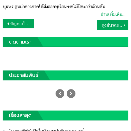
on
ชุมพร ศูนย์กลางภาคใต้ส่งออกทุเรียน-ผลไม้ปีละกว่าล้านตัน
อ่านเพิ่มเติม…
แนะแนว
ปัญหาบ้านนกนางแอ่น ใครต้องรับผิดชอบ โดย…แมลงวันหัวเขียว.
ลุงขับรถยนต์ประตูซ้ายปิดไม่สนิท เอื้อมมือดึงรถตกร่องน้ำกระแทกดับ
เรื่อง
ติดตามเรา
ประชาสัมพันธ์
จัดชุดเฉพาะกิจคุมเข้มทุเรียนอ่อน
Posted
09/06/2023
Author
on
ฐานชุมพร
บน
เรื่องล่าสุด
ปิดความเห็น
จัด
ชุด
“นายกศรีชัย”เปิดใจเงินฌาปนกิจสงเคราะห์