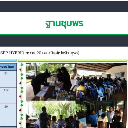
ฐานชุมพร
SPP HYBRID ขนาด 20 เมกะวัตต์(ปะทิว-ชุพร)