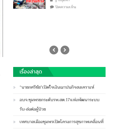
ฐานชุมพร
บน
ปิดความเห็น
“ไอซ์”ใคร
ทิ้ง
ไว้
ริม
ทะเล
เรื่องล่าสุด
“นายกศรีชัย”เปิดใจเงินฌาปนกิจสงเคราะห์
อบจ.ชุมพรยกระดับรพ.สต.17แห่งพัฒนาระบบ
รับ-ส่งต่อผู้ป่วย
เทศบาลเมืองชุมพรเปิดโครงการสุขภาพเคลื่อนที่