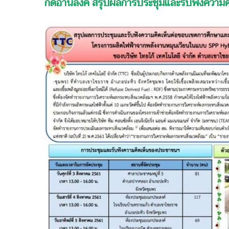
กดอ่านลิ้งค์ สรุปผลการประชุมและรับฟังความ
หมุนเวียน
ใน
แบบ
SPP
HYBRID
ขนาด
20
เมกะ
วัตต์(ปะทิว-
ชุพร)