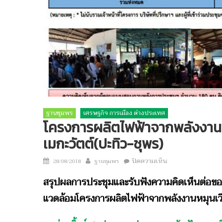
ฐานชุมพร
เศรษฐกิจ การเมือง ต่างประเทศ
โครงการผลิตไฟฟ้าจากพลังงาน
เมกะวัตต์(ปะทิว-ชุพร)
Author
บน
Posted
ปิดความเห็น
28/08/2018
ฐานชุมพร
โครงการ
on
สรุปผลการประชุมและรับฟังความคิดเห็นต่อข
ผลิต
ไฟฟ้า
แวดล้อมโครงการผลิตไฟฟ้าจากพลังงานหมุนเว
จาก
พลังงาน