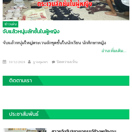
ข่าวเด่น
จับแล้วหนุ่มลักชั้นในผู้หญิง
จับแล้วหนุ่มใหญ่ตระเวนลักชุดชั้นในนักเรียน นักศึกษาหญิง
อ่านเพิ่มเติม…
Author
บน
Posted
ปิดความเห็น
10/12/2024
ฐานชุมพร
จับ
on
แล้ว
ติดตามเรา
หนุ่ม
ลัก
ชั้น
ใน
ผู้
ประชาสัมพันธ์
หญิง
สาวแจ้งจับ3ชายฉกรรจ์อ้างพนักงาน