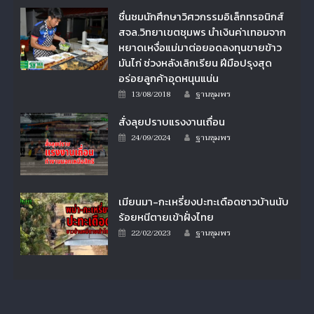
ชื่นชมนักศึกษาวิศวกรรมอิเล็กทรอนิกส์
สจล.วิทยาเขตชุมพร นำเงินค่าเทอมจาก
หยาดเหงื่อแม่มาต่อยอดลงทุนขายข้าว
มันไก่ ช่วงหลังเลิกเรียน ฝีมือปรุงสุด
อร่อยลูกค้าอุดหนุนแน่น
Author
Posted
13/08/2018
ฐานชุมพร
on
สั่งลุยปราบแรงงานเถื่อน
Author
Posted
24/09/2024
ฐานชุมพร
on
เมียนมา-กะเหรี่ยงปะทะเดือดชาวบ้านนับ
ร้อยหนีตายเข้าฝั่งไทย
Author
Posted
22/02/2023
ฐานชุมพร
on