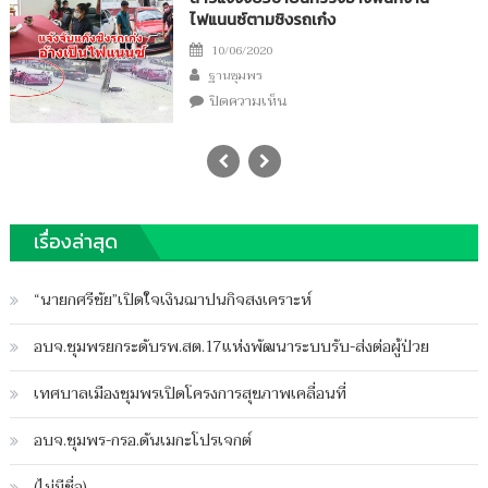
ไฟแนนซ์ตามชิงรถเก๋ง
Posted
10/06/2020
Author
on
ฐานชุมพร
บน
ปิดความเห็น
สาว
แจ้ง
จับ3ชาย
ฉกรรจ์
อ้าง
เรื่องล่าสุด
พนักงาน
ไฟแนนซ์
“นายกศรีชัย”เปิดใจเงินฌาปนกิจสงเคราะห์
ตาม
ชิง
อบจ.ชุมพรยกระดับรพ.สต.17แห่งพัฒนาระบบรับ-ส่งต่อผู้ป่วย
รถ
เก๋ง
เทศบาลเมืองชุมพรเปิดโครงการสุขภาพเคลื่อนที่
อบจ.ชุมพร-กรอ.ดันเมกะโปรเจกต์
(ไม่มีชื่อ)