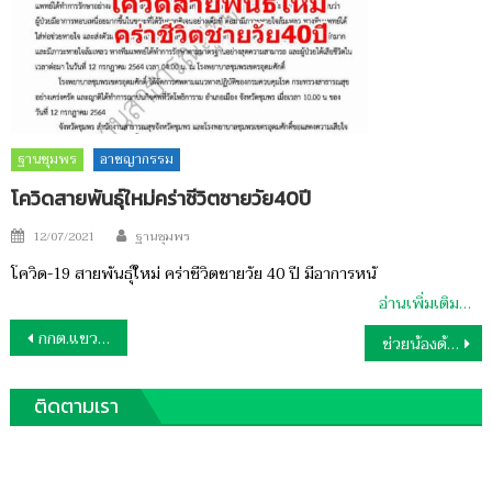
ฐานชุมพร
อาชญากรรม
โควิดสายพันธุ์ใหม่คร่าชีวิตชายวัย40ปี
Author
Posted
12/07/2021
ฐานชุมพร
on
โควิด-19 สายพันธุ์ใหม่ คร่าชีวิตชายวัย 40 ปี มีอาการหนั
อ่านเพิ่มเติม…
แนะแนว
กกต.แขวนนาย อบจ.อีก8จังหวัดมีชุมพรด้วย
ช่วยน้องด้วยตกหลุมถ่านนิ้วเท้าหงิกงอเดินลำบากไม่มีเงินผ่าตัด
เรื่อง
ติดตามเรา