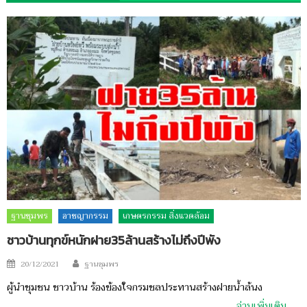
ฐานชุมพร
อาชญากรรม
เกษตรกรรม สิ่งแวดล้อม
ชาวบ้านทุกข์หนักฝาย35ล้านสร้างไม่ถึงปีพัง
Author
Posted
20/12/2021
ฐานชุมพร
on
ผู้นำชุมชน ชาวบ้าน ร้องข้องใจกรมชลประทานสร้างฝายน้ำล้นง
อ่านเพิ่มเติม…