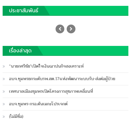
ประชาสัมพันธ์
เฮลิคอปเตอร์กองทัพภาค 4 เจอพายุฝน
ร่อนลงฉุกเฉินกลางสนามกีฬา
Posted
30/10/2018
Author
on
ฐานชุมพร
เรื่องล่าสุด
บน
ปิดความเห็น
เฮลิคอปเตอร์
“นายกศรีชัย”เปิดใจเงินฌาปนกิจสงเคราะห์
กองทัพ
ภาค
อบจ.ชุมพรยกระดับรพ.สต.17แห่งพัฒนาระบบรับ-ส่งต่อผู้ป่วย
4
เจอ
เทศบาลเมืองชุมพรเปิดโครงการสุขภาพเคลื่อนที่
พายุ
ฝน
อบจ.ชุมพร-กรอ.ดันเมกะโปรเจกต์
ร่อน
ลง
(ไม่มีชื่อ)
ฉุกเฉิน
กลาง