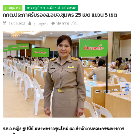
ฐานชุมพร
เศรษฐกิจ การเมือง ต่างประเทศ
กกต.ประกาศรับรองส.อบจ.ชุมพร 25 เขต แขวน 5 เขต
Author
บน
Posted
ปิดความเห็น
18/01/2021
ฐานชุมพร
กกต.ประกาศ
on
รับ
รองส.อบจ.ชุมพร
25
เขต
แขวน
5
เขต
ร.ต.อ.หญิง ฐปนีย์ มหาพชราอรุณใหม่ ผอ.สำนักงานคณะกรรมการการ