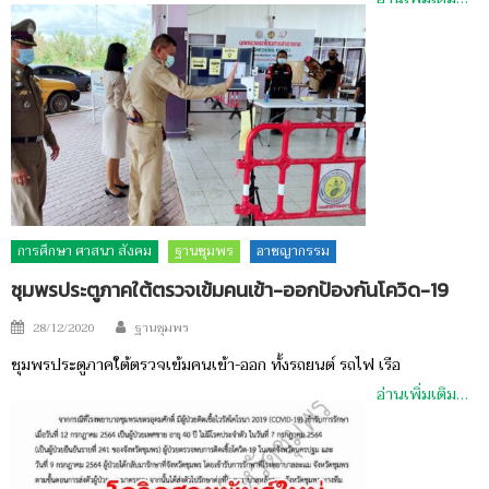
การศึกษา ศาสนา สังคม
ฐานชุมพร
อาชญากรรม
ชุมพรประตูภาคใต้ตรวจเข้มคนเข้า-ออกป้องกันโควิด-19
Author
Posted
28/12/2020
ฐานชุมพร
on
ชุมพรประตูภาคใต้ตรวจเข้มคนเข้า-ออก ทั้งรถยนต์ รถไฟ เรือ
อ่านเพิ่มเติม…