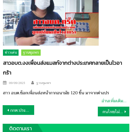
ข่าวเด่น
ฐานชุมพร
สาวอบต.งงเพื่อนส่งแมสก์จากต่างประเทศกลายเป็นไวอา
กร้า
Author
Posted
09/09/2021
ฐานชุมพร
on
สาว อบต.ช็อกเพื่อนส่งหน้ากากอนามัย 120 ชิ้น มาจากต่างปร
อ่านเพิ่มเติม…
แนะแนว
กกต.ประกาศรับรองส.อบจ.ชุมพร 25 เขต แขวน 5 เขต
คนไทยไม่ทิ้งกันทหารช่วย”น้องเก่ง”เท้าพิการครอบครัวยากจน
เรื่อง
ติดตามเรา