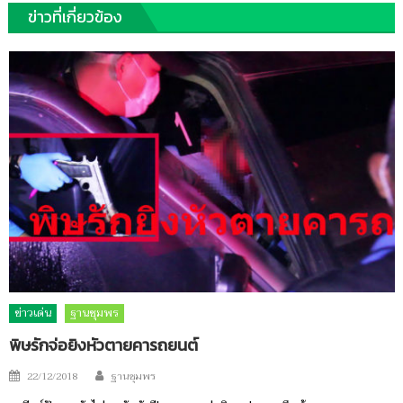
ข่าวที่เกี่ยวข้อง
ข่าวเด่น
ฐานชุมพร
พิษรักจ่อยิงหัวตายคารถยนต์
Author
Posted
22/12/2018
ฐานชุมพร
on