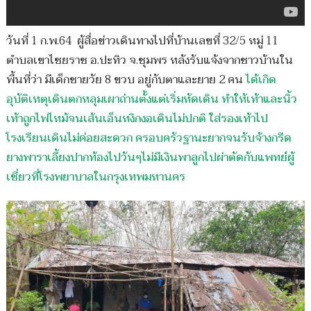
วันที่ 1 ก.พ.64 ผู้สื่อข่าวเดินทางไปที่บ้านเลขที่ 32/5 หมู่ 11
ตำบลเขาไชยราช อ.ปะทิว จ.ชุมพร หลังรับแจ้งจากชาวบ้านใน
พื้นที่ว่า มีเด็กชายวัย 8 ขวบ อยู่กับตาและยาย 2 คน
ได้เกิด
อุบัติเหตุเดินตกหลุมเผาถ่านตั้งแต่เริ่มหัดเดิน ทำให้เท้าและนิ้ว
เท้าถูกไฟไหม้จนเส้นเอ็นหงิกงอเดินไม่ปกติ ใส่รองเท้าไป
โรงเรียนเดินไม่ค่อยสะดวก ครอบครัวฐานะยากจนรับจ้างกรีด
ยางพาราเลี้ยงปากท้องไปวันๆไม่มีเงินพาลูกไปผ่าตัดกับแพทย์ผู้
เชี่ยวที่โรงพยาบาลในกรุงเทพมหานคร