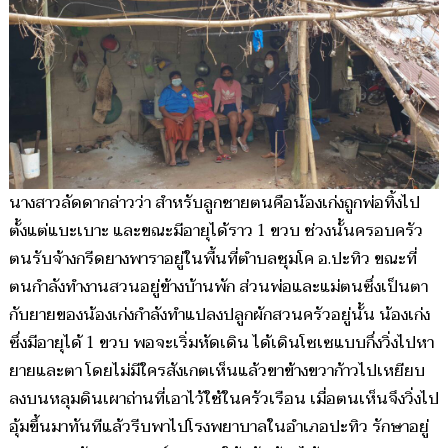
นางสาวลัดดากล่าวว่า สำหรับลูกชายตนคือน้องเก่งถูกพ่อทิ้งไป
ตั้งแต่แบะเบาะ และขณะมีอายุได้ราว 1 ขวบ ช่วงนั้นครอบครัว
ตนรับจ้างกรีดยางพาราอยู่ในพื้นที่ตำบลชุมโค อ.ปะทิว ขณะที่
ตนกำลังทำงานสวนอยู่ข้างบ้านพัก ส่วนพ่อและแม่ตนซึ่งเป็นตา
กับยายของน้องเก่งกำลังทำแปลงปลูกผักสวนครัวอยู่นั้น น้องเก่ง
ซึ่งมีอายุได้ 1 ขวบ พอจะเริ่มหัดเดิน ได้เดินโซเซแบบกึ่งวิ่งไปหา
ยายและตา โดยไม่มีใครสังเกตเห็นแล้วขาข้างขวาก้าวไปเหยียบ
ลงบนหลุมดินเผาถ่านที่เอาไว้ใช้ในครัวเรือน เมื่อตนเห็นจึงวิ่งไป
อุ้มขึ้นมาทันทีแล้วรีบพาไปโรงพยาบาลในอำเภอปะทิว รักษาอยู่