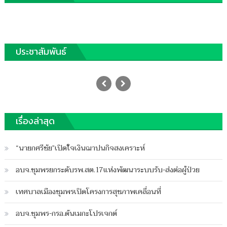
ประชาสัมพันธ์
เปิดศูนย์พัฒนาฟื้นฟูคุณภาพชีวิต
Posted
19/01/2026
Author
on
ฐานชุมพร
บน
เรื่องล่าสุด
ปิดความเห็น
เปิด
ศูนย์
“นายกศรีชัย”เปิดใจเงินฌาปนกิจสงเคราะห์
พัฒนา
ฟื้นฟู
อบจ.ชุมพรยกระดับรพ.สต.17แห่งพัฒนาระบบรับ-ส่งต่อผู้ป่วย
คุณภาพ
ชีวิต
เทศบาลเมืองชุมพรเปิดโครงการสุขภาพเคลื่อนที่
อบจ.ชุมพร-กรอ.ดันเมกะโปรเจกต์