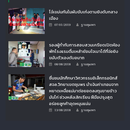
โจ๋เขม่นกันในผับขับเก๋งตามยิงดับกลาง
เมือง
Author
Posted
07/01/2019
ฐานชุมพร
on
รองผู้กำกับการสอบสวนเครียดเปิดห้อง
พักโรงแรมดื่มเหล้าย้อมใจเมาได้ที่จ่อยิง
ขมับตัวเองดับอนาถ
Author
Posted
08/08/2018
ฐานชุมพร
on
ชื่นชมนักศึกษาวิศวกรรมอิเล็กทรอนิกส์
สจล.วิทยาเขตชุมพร นำเงินค่าเทอมจาก
หยาดเหงื่อแม่มาต่อยอดลงทุนขายข้าว
มันไก่ ช่วงหลังเลิกเรียน ฝีมือปรุงสุด
อร่อยลูกค้าอุดหนุนแน่น
Author
Posted
13/08/2018
ฐานชุมพร
on