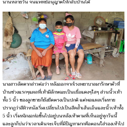
นานหลายวัน จนแพทย์อนุญาตให้กลับบ้านได้
นางสาวลัดดากล่าวต่อว่า หลังออกจากโรงพยาบาลมารักษาตัวที่
บ้านช่วงแรกๆแผลที่เท้ามีลักษณะเป็นเยื่อแดงๆใสๆ ส่วนนิ้วเท้า
ทั้ง 5 นิ้ว ของลูกชายก็ยังยืดตรงเป็นปกติ แต่พอแผลเริ่มหาย
ปรากฏว่าสีผิวหนังเริ่มเปลี่ยนไปเป็นสีคล้ำเส้นเอ็นและนิ้วเท้าทั้ง
5 นิ้ว เริ่มหงิกงอห่อขึ้นไปอยู่บนหลังเท้าตามที่เห็นอยู่ทุกวันนี้
และลูกก็บ่นว่าเวลาเดินจะเจ็บที่มีปัญหามากคือตอนใส่รองเท้าไป