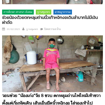
การศึกษา ศาสนา สังคม
ฐานชุมพร
อาชญากรรม
ช่วยน้องด้วยตกหลุมถ่านนิ้วเท้าหงิกงอเดินลำบากไม่มีเงิน
ผ่าตัด
Author
บน
Posted
ปิดความเห็น
01/02/2021
ฐานชุมพร
ช่วย
on
น้อง
ด้วย
ตกหลุม
ถ่าน
นิ้ว
เท้า
หงิก
งอ
เดิน
ลำบาก
ไม่มี
วอนช่วย “น้องเก่ง”วัย 8 ขวบ ตกหลุมถ่านไฟไหม้เท้าขวา
เงิน
ตั้งแต่เริ่มหัดเดิน เส้นเอ็นยึดนิ้วหงิกงอ ใส่รองเท้าไป
ผ่าตัด