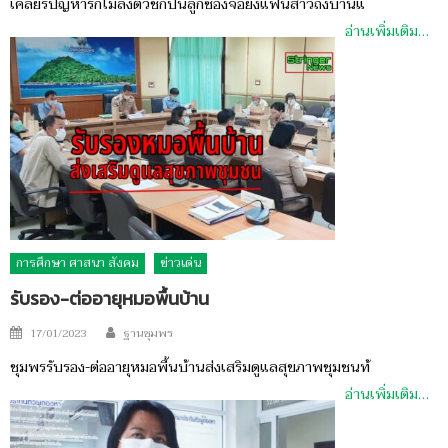
เคลียร์ปัญหารักไม่ลงตัวชักปืนลูกซองจ่อยิงแฟนสาวถึงบ้านแ
อ่านเพิ่มเติม…
การศึกษา ศาสนา สังคม
ข่าวเด่น
รับรอง-ต่ออายุหมอพื้นบ้าน
Author
Posted
17/01/2023
ฐานชุมพร
on
ชุมพรรับรอง-ต่ออายุหมอพื้นบ้านส่งเสริมดูแลสุขภาพชุมชนท้
อ่านเพิ่มเติม…