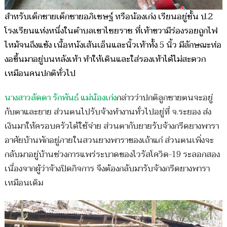
สำหรับเด็กชายเด็กชายอภิเชษฐ์ หรือน้องเก่ง เรียนอยู่ชั้น ป.2
โรงเรียนแห่งหนึ่งในตำบลเขาไชยราช ที่เท้าขวามีร่องรอยถูกไฟ
ไหม้จนถึงแข้ง เนื้อหนังเส้นเอ็นและนิ้วเท้าทั้ง 5 นิ้ว มีลักษณะห่อ
งอขึ้นมาอยู่บนหลังเท้า ทำให้เดินและใส่รองเท้าได้ไม่สะดวก
เหมือนคนปกติทั่วไป
นางสาวลัดดา รักพันธ์ แม่น้องเก่ง
กล่าวว่าปกติลูกชายตนจะอยู่
กับตาและยาย ส่วนตนไปรับจ้างทำงานทั่วไปอยู่ที่ จ.ระยอง ส่ง
เงินมาให้ครอบครัวได้ใช้จ่าย ส่วนตากับยายรับจ้างกรีดยางพารา
อาศัยบ้านพักอยู่ภายในสวนยางพาราของเถ้าแก่ ส่วนตนเพิ่งจะ
กลับมาอยู่บ้านช่วงการแพร่ระบาดของไวรัสโควิด-19 ระลอกสอง
เนื่องจากผู้ว่าจ้างปิดกิจการ จึงต้องกลับมารับจ้างกรีดยางพารา
เหมือนเดิม