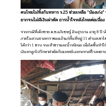
คนไทยไม่ทิ้งกันทหาร ร.25 ช่วยเหลือ “น้องเก่ง
ยากจนไม่มีเงินผ่าตัด ธารน้ำใจหลังไหลต่อเนื่อง
จากกรณีที่เด็กชาย ด.ช.อภิเชษฐ์ อินสุรธาน อายุ 8 ปี นั
ภายในสวนยางพาราของเถ้าแก่พื้นที่หมู่ 11 ตำบลเขาไช
ได้กว่า 1 ขวบ จนเท้าขวาและนิ้วหงิกงอ เมื่อโตขึ้นท
เงินพาลูกไปรักษาผ่าตัดกับแพทย์เฉพาะทางที่โรงพยา