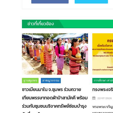
ข่าวที่เกี่ยวข้อง
ฐานชุมพร
อาชญากรรม
การศึกษา ศาส
ชาวเมียนมาใน จ.ชุมพร ร่วมถวาย
ทรงพระเจร
เทียนพรรษาทอดผ้าป่าสามัคคี พร้อม
Posted
22/07/2024
on
ร่วมกับชุมชนบริจาคทรัพย์ซ่อมบำรุง
ทรงพระเจริญ 