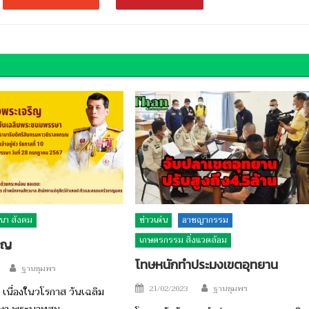
นา สังคม
ข่าวเด่น
อาชญากรรม
เกษตรกรรม สิ่งแวดล้อม
ิญ
โทษหนักทำประมงเขตอุทยาน
Author
ฐานชุมพร
Author
Posted
21/02/2023
ฐานชุมพร
เนื่องในวโรกาส วันเฉลิม
on