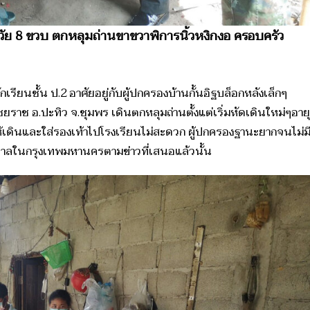
” วัย 8 ขวบ ตกหลุมถ่านขาขวาพิการนิ้วหงิกงอ ครอบครัว
กเรียนชั้น ป.2 อาศัยอยู่กับผู้ปกครองบ้านกั้นอิฐบล็อกหลังเล็กๆ
ยราช อ.ปะทิว จ.ชุมพร เดินตกหลุมถ่านตั้งแต่เริ่มหัดเดินใหม่ๆอายุ
ำให้เดินและใส่รองเท้าไปโรงเรียนไม่สะดวก ผู้ปกครองฐานะยากจนไม่ม
บาลในกรุงเทพมหานครตามข่าวที่เสนอแล้วนั้น