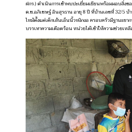
ฝกร.) ดำเนินการเข้าพบปะเยี่ยมเยียนพร้อมมอบสิ่งข
ด.ช.อภิเชษฐ์ อินสุรธาน อายุ 8 ปี ที่บ้านเลขที่ 32/5 
ไหม้ตั้งแต่เด็กเส้นเอ็นนิ้วหงิกงอ ครอบครัวมีฐานะยาก
บรรเทาความเดือดร้อน หน่วยได้เข้าให้ความช่วยเหลือเ