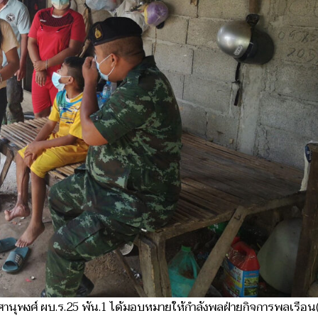
 ศานุพงศ์ ผบ.ร.25 พัน.1 ได้มอบหมายให้กำลังพลฝ่ายกิจการพลเรือน