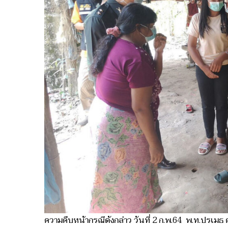
ความคืบหน้ากรณีดังกล่าว วันที่ 2 ก.พ.64 พ.ท.ปรเมธ