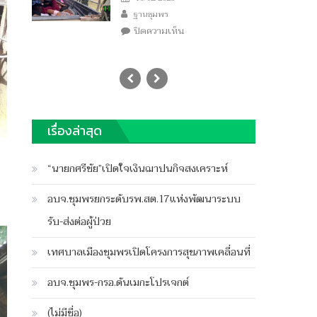
Author
on
ฐานชุมพร
บน
ปิดความเห็น
ทหาร
จับ
แก๊ง
ขน
ต่างด้าว
ส่ง
เรื่องล่าสุด
จุด
พัก
“นายกศรีชัย”เปิดใจเงินฌาปนกิจสงเคราะห์
คอย
จัน
อบจ.ชุมพรยกระดับรพ.สต.17แห่งพัฒนาระบบ
ทึง
รับ-ส่งต่อผู้ป่วย
เทศบาลเมืองชุมพรเปิดโครงการสุขภาพเคลื่อนที่
อบจ.ชุมพร-กรอ.ดันเมกะโปรเจกต์
(ไม่มีชื่อ)