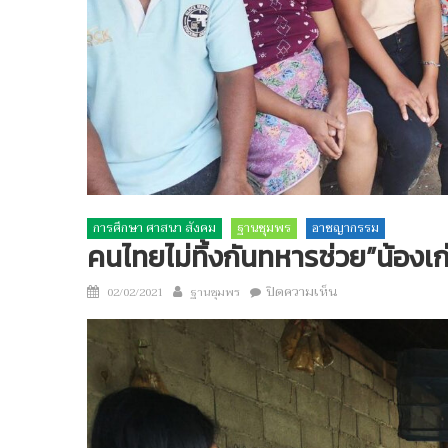
การศึกษา ศาสนา สังคม
ฐานชุมพร
อาชญากรรม
คนไทยไม่ทิ้งกันทหารช่วย”น้องเ
Author
บน
Posted
ปิดความเห็น
02/02/2021
ฐานชุมพร
คน
on
ไทย
ไม่
ทิ้ง
กัน
ทหาร