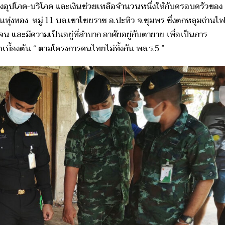
องอุปโภค-บริโภค และเงินช่วยเหลือจำนวนหนึ่งให้กับครอบครัวของ
บ้านทุ่งทอง หมู่ 11 บล.เขาไชยราช อ.ปะทิว จ.ชุมพร ซึ่งตกหลุมถ่านไฟ
จน และมีความเป็นอยู่ที่ลำบาก อาศัยอยู่กับตายาย เพื่อเป็นการ
บื้องต้น “ ตามโครงการคนไทยไม่ทิ้งกัน พล.ร.5 ”