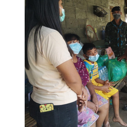
ช่วย”น้อง
เก่ง”เท้า
พิการ
ครอบครัว
ยากจน