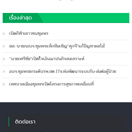
Posted
18/02/2023
Author
on
ฐานชุมพร
บน
เรื่องล่าสุด
ปิดความเห็น
สอบ
ผอ.กิน
เปิดกีฬาเยาวชนชุมพร
อาหาร
เด็ก
สส.-นายกอบจ.ชุมพรแท็กทีมเชิญ“ศุภจี”แก้ปัญหาผลไม้
“นายกศรีชัย”เปิดใจเงินฌาปนกิจสงเคราะห์
อบจ.ชุมพรยกระดับรพ.สต.17แห่งพัฒนาระบบรับ-ส่งต่อผู้ป่วย
เทศบาลเมืองชุมพรเปิดโครงการสุขภาพเคลื่อนที่
ติดต่อเรา