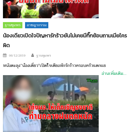
ฐานชุมพร
อาชญากรรม
น้องเดียวเปิดใจปัญหารักร้าวยันไม่เคยมีกิ๊กย้อนถามเมียใคร
ผิด
Author
Posted
06/12/2019
ฐานชุมพร
on
หนังตะลุง“น้องเดี่ยว”เปิดใจเตียงหักรักร้าวครอบครัวแตกแย
อ่านเพิ่มเติม…