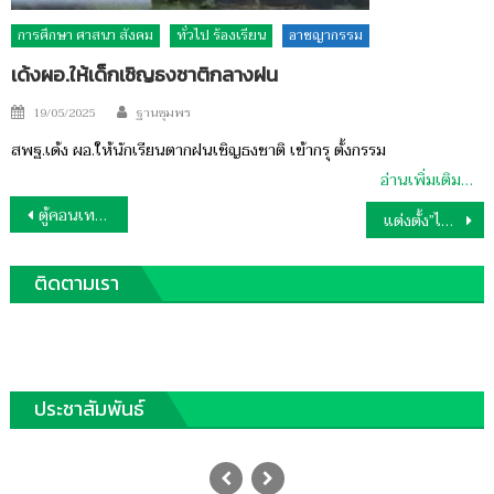
การศึกษา ศาสนา สังคม
ทั่วไป ร้องเรียน
อาชญากรรม
เด้งผอ.ให้เด็กเชิญธงชาติกลางฝน
Author
Posted
19/05/2025
ฐานชุมพร
on
สพฐ.เด้ง ผอ.ให้นักเรียนตากฝนเชิญธงชาติ เข้ากรุ ตั้งกรรม
อ่านเพิ่มเติม…
แนะแนว
ตู้คอนเทรนเนอร์-ไม้ยางแปรรูปลอยเกลื่อนหาดชุมพร
แต่งตั้ง”ไตรรงค์”เป็นที่ปรึกษานายกรัฐมนตรี
เรื่อง
ติดตามเรา
ประชาสัมพันธ์
สอบผอ.กินอาหารเด็ก