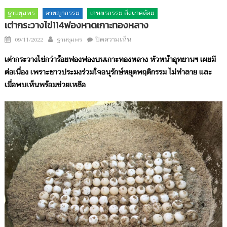
ฐานชุมพร
อาชญากรรม
เกษตรกรรม สิ่งแวดล้อม
เต่ากระวางไข่114ฟองหาดเกาะทองหลาง
Author
บน
Posted
ปิดความเห็น
09/11/2022
ฐานชุมพร
เต่า
on
เต่ากระวางไข่กว่าร้อยฟองฟองบนเกาะทองหลาง หัวหน้าอุทยานฯ เผยมี
กระ
ต่อเนื่อง เพราะชาวประมงร่วมใจอนุรักษ์หยุดพฤติกรรม ไม่ทำลาย และ
วางไข่114ฟอง
เมื่อพบเห็นพร้อมช่วยเหลือ
หาด
เกาะ
ทองหลาง