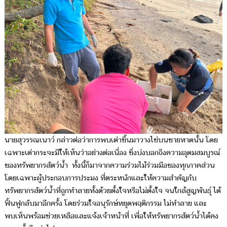
นายสุวรรณเนาว์ กล่าวต่อว่าการพบเต่าขึ้นมาวางไข่บนชายหาดนั้น โดย
เฉพาะเต่ากระจะมีให้เห็นว่าอย่างต่อเนื่อง ซึ่งบ่งบอกถึงความอุดมสมบูรณ์
ของทรัพยากรสัตว์น้ำ ทั้งนี้ก็มาจากความร่วมไม้ร่วมมือของทุกภาคส่วน
โดยเฉพาะผู้ประกอบการประมง ที่ตระหนักและให้ความสำคัญกับ
ทรัพยากรสัตว์น้ำที่ถูกทำลายทั้งด้วยตั้งใจหรือไม่ตั้งใจ จนใกล้สูญพันธุ์ ได้
ฟิ้นฟูกลับมาอีกครั้ง โดยร่วมใจอนุรักษ์หยุดพฤติกรรม ไม่ทำลาย และ
พบเห็นพร้อมช่วยเหลือและแจ้งเจ้าหน้าที่ เพื่อให้ทรัพยากรสัตว์น้ำได้คง