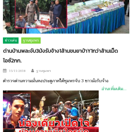
ข่าวเด่น
ฐานชุมพร
ด่านบ้านพละจับ3ม้งรับจ้าง1ล้านขนยาบ้าY1กว่าล้านเม็ด
ไอซ์2กก.
Author
Posted
15/11/2018
ฐานชุมพร
on
ตำรวจด่านความมั่นคงประตูภาคใต้ชุมพรจับ 3 ชาวม้งรับจ้าง
อ่านเพิ่มเติม…