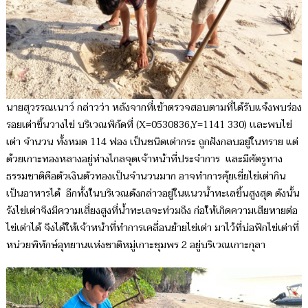
นายสุวรรณเนาว์ กล่าวว่า หลังจากที่เข้าตรวจสอบตามที่ได้รับแจ้งพบร่อง
รอยเต่าขึ้นวางไข่ บริเวณพิกัดที่ (X=0530836,Y=1141 330) เเละพบไข่
เต่า จำนวน ทั้งหมด 114 ฟอง เป็นชนิดเต่ากระ ถูกฝังกลบอยู่ในทราย แต่
ด้วยเกาะทองหลางอยู่ห่างไกลจุดเจ้าหน้าที่ประจำการ และมีศัตรูทาง
ธรรมชาติคือตัวเงินตัวทองเป็นจำนวนมาก อาจทำการคุ้ยเขี่ยไข่เต่ากิน
เป็นอาหารได้ อีกทั้งในบริเวณดังกล่าวอยู่ในแนวน้ำทะเลขึ้นสูงสุด ดังนั้น
รังไข่เต่าจึงมีความเสี่ยงสูงที่น้ำทะเลจะท่วมถึง ก่อให้เกิดความเสียหายต่อ
ไข่เต่าได้ จึงได้ให้เจ้าหน้าที่ทำการเคลื่อนย้ายไข่เต่า มาไว้ที่บ่อฟักไข่เต่าที่
หน่วยพิทักษ์อุทยานแห่งชาติหมู่เกาะชุมพร 2 อยู่บริเวณเกาะกุลา