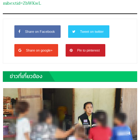
mibextid=ZbWKwL
Share on Facebook
Tweet on twitter
Share on google+
Pin to pinterest
ข่าวที่เกี่ยวข้อง