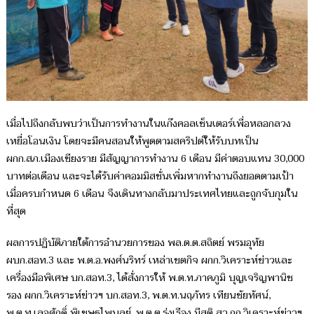
เมื่อไปถึงกลับพบว่าเป็นการทำงานในแก๊งคอลเซ็นเตอร์เพื่อหลอกลวง
เหยื่อโอนเงิน โดยจะมีคนสอนให้พูดตามสคริปต์ให้รับบทเป็น
ผกก.สภ.เมืองเชียงราย มีสัญญาการทำงาน 6 เดือน มีค่าตอบแทน 30,000
บาทต่อเดือน และจะได้รับค่าคอมมิสชั่นเพิ่มหากทำงานถึงยอดตามเป้า
เมื่อครบกำหนด 6 เดือน จึงเดินทางกลับมาประเทศไทยและถูกจับกุมใน
ที่สุด
ผลการปฏิบัติภายใต้การอำนวยการของ พล.ต.ต.สถิตย์ พรมอุทัย
ผบก.สอท.3 และ พ.ต.อ.พงศ์นริทร์ เหล่าเขตกิจ ผกก.วิเคราะห์ข่าวและ
เครื่องมือพิเศษ บก.สอท.3, ได้สั่งการให้ พ.ต.ท.ภาคภูมิ บุญเจริญพานิช
รอง ผกก.วิเคราะห์ข่าวฯ บก.สอท.3, พ.ต.ท.นฤภัทร เทียนชัยทัศน์,
พ.ต.ท.เลอศักดิ์ พิเชษฐไพบูลย์, พ.ต.ต.รุ่งเรือง มีสติ สว.กก.วิเคราะห์ข่าวฯ