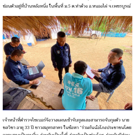
ซ่อนตัวอยู่ที่บ้านหลังหนึ่ง ในพื้นที่ ม.5
ต.ท่าด้วง อ.หนองไผ่ จ.เพชรบูรณ์
เจ้าหน้าที่ตำรวจไซเบอร์จึงวางแผนเข้าจับกุมและสามารถจับกุมตัว นาย
ชลวิชา อายุ 33 ปี ชาวสมุทรสาคร ในข้อหา “ร่วมกันฉ้อโกงประชาชนโดย