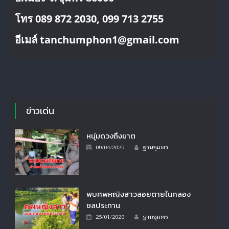
โทร 089 872 2030, 099 713 2755
อีเมล์ tanchumphon1@gmail.com
ข่าวเด่น
หนุ่มดวงถึงฆาต
Author
Posted
09/04/2025
ฐานชุมพร
on
พบศพหญิงสาวลอยตายในคลอง
ชลประทาน
Author
Posted
25/01/2020
ฐานชุมพร
on