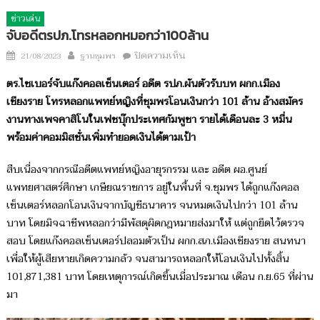
ข่าวเด่น
จับอดีตรปภ.โทรหลอกหมอกว่า100ล้าน
Author
บน
Posted
ปิดความเห็น
21/08/2023
ฐานชุมพร
จับ
on
ตร.ไซเบอร์จับแก๊งคอลเซ็นเตอร์ อดีต รปภ.ผันตัวรับบท ผกก.เมือง
อดีต
เชียงราย โทรหลอกแพทย์หญิงที่ชุมพรโอนเงินกว่า 101 ล้าน อ้างสมัคร
รปภ.โทร
งานทางเพจคาสิโนในเฟชบุ๊กประเทศกัมพูชา รายได้เดือนละ 3 หมื่น
หลอก
หมอก
พร้อมค่าคอมมิสชั่นเพิ่มทำยอดเงินได้ตามเป้า
ว่า100ล้าน
สืบเนื่องจากกรณีอดีตแพทย์หญิงอายุรกรรม และ อดีต ผอ.ศูนย์
แพทยศาสตร์ศึกษา เกษียณราชการ อยู่ในพื้นที่ จ.ชุมพร ได้ถูกแก๊งคอล
เซ็นเตอร์หลอกโอนเงินจากบัญชีธนาคาร จนหมดเงินไปกว่า 101 ล้าน
บาท โดยมิจฉาชีพหลอกว่ามีพัสดุผิดกฎหมายส่งมาให้ แต่ถูกยึดไว้ตรวจ
สอบ โดยแก๊งคอลเซ็นเตอร์ปลอมตัวเป็น ผกก.สภ.เมืองเชียงราย สนทนา
เพื่อให้ผู้เสียหายเกิดความกลัว จนสามารถหลอกให้โอนเงินไปทั้งสิ้น
101,871,381 บาท โดยเหตุการณ์เกิดขึ้นเมื่อประมาณ เดือน ก.ย.65 ที่ผ่าน
มา