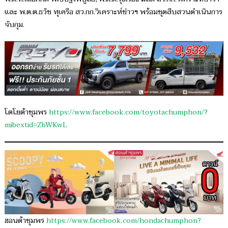
และ พ.ต.ต.ธวัช ทุเครือ สว.กก.วิเคราะห์ข่าวฯ พร้อมชุดสืบสวนดำเนินการ
จับกุม.
โตโยต้าชุมพร
https://www.facebook.com/toyotachumphon/?
mibextid=ZbWKwL
ฮอนด้าชุมพร
https://www.facebook.com/hondachumphon?