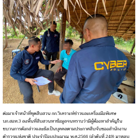
ต่อมาเจ้าหน้าที่ชุดสืบสวน กก.วิเคราะห์ข่าวและเครื่องมือพิเศษ
บก.สอท.3 ลงพื้นที่สืบสวนหาข้อมูลจนทราบว่ามีผู้ต้องหาสำคัญใน
ขบวนการดังกล่าวและยังเป็นบุคคลตามประกาศสืบจับของสำนักงาน
ตำรวจแห่งชาติ ประจำปีงบประมาณ พ.ศ.2566 (ลำดับที่ 249) มาหลบ