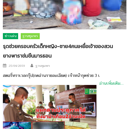
ข่าวเด่น
ฐานชุมพร
รุดช่วยครอบครัวเด็กหญิง-ชาย4คนเหยื่อเจ้าของสวน
ยางพาราข่มขืนมารธอน
Author
Posted
25/04/2019
ฐานชุมพร
on
สตอรี่ทราเวลกรุ๊ป(กดอ่านรายละเอียด) เจ้าหน้ารุดช่วย 3 เ
อ่านเพิ่มเติม…