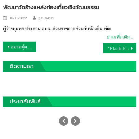
พัฒนาวัดร้างแหล่งท่องเที่ยวเชิงวัฒนธรรม
Author
Posted
18/11/2022
ฐานชุมพร
on
ผู้ว่าฯชุมพร ประสาน อบจ. ส่วนราชการ ร่วมกับท้องถิ่น พัฒ
อ่านเพิ่มเติม…
แนะแนว
อบรมผู้ตรวจสอบกิจการเพิ่มศักยภาพสหกรณ์
“Flash Express”ตั้งเป้าสู่ No.1ตลาดขนส่ง
เรื่อง
ติดตามเรา
ประชาสัมพันธ์
พ่อเฒ่าวัย92ปีหายไป1คืน1วันพบตกสระ
หลังบ้านดับ
Posted
10/04/2019