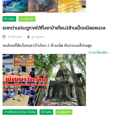
ข่าวเด่น
ฐานชุมพร
แหกด่านประตูภาคใต้ทิ้งยาบ้าเกือบ2ล้านเม็ดหนีลอยนวล
Author
Posted
14/08/2020
ฐานชุมพร
on
ทะลักลงใต้แก๊งขนยาบ้าเกือบ 2 ล้านเม็ด ขับกระบะสี่ประตูแ
อ่านเพิ่มเติม…
การศึกษา ศาสนา สังคม
ข่าวเด่น
ฐานชุมพร