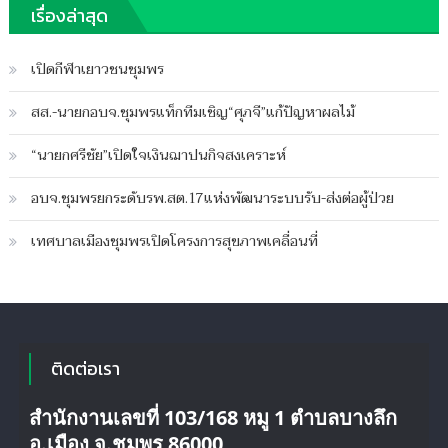
Author
on
ฐานชุมพร
เรื่องล่าสุด
บน
ปิดความเห็น
พ่อ
เปิดกีฬาเยาวชนชุมพร
เฒ่า
วัย92ปี
สส.-นายกอบจ.ชุมพรแท็กทีมเชิญ“ศุภจี”แก้ปัญหาผลไม้
หาย
ไป1คืน1วัน
“นายกศรีชัย”เปิดใจเงินฌาปนกิจสงเคราะห์
พบ
ตก
อบจ.ชุมพรยกระดับรพ.สต.17แห่งพัฒนาระบบรับ-ส่งต่อผู้ป่วย
สระ
หลัง
เทศบาลเมืองชุมพรเปิดโครงการสุขภาพเคลื่อนที่
บ้าน
ดับ
ติดต่อเรา
สำนักงานเลขที่ 103/168 หมู 1 ตำบลบางลึก
อ.เมือง จ.ชุมพร 86000