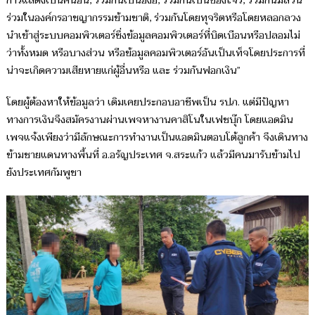
การแสดงเป็นคนอื่น, ร่วมกันเป็นอั้งยี่, ร่วมกันเป็นซ่องโจร, ร่วมกันมีส่วน
ร่วมในองค์กรอาชญากรรมข้ามชาติ, ร่วมกันโดยทุจริตหรือโดยหลอกลวง
นำเข้าสู่ระบบคอมพิวเตอร์ซึ่งข้อมูลคอมพิวเตอร์ที่บิดเบือนหรือปลอมไม่
ว่าทั้งหมด หรือบางส่วน หรือข้อมูลคอมพิวเตอร์อันเป็นเท็จโดยประการที่
น่าจะเกิดความเสียหายแก่ผู้อื่นหรือ และ ร่วมกันฟอกเงิน”
โดยผู้ต้องหาให้ข้อมูลว่า เดิมเคยประกอบอาชีพเป็น รปภ. แต่มีปัญหา
ทางการเงินจึงสมัครงานผ่านเพจหางานคาสิโนในเฟชบุ๊ก โดยแอดมิน
เพจแจ้งเพียงว่ามีลักษณะการทำงานเป็นแอดมินตอบโต้ลูกค้า จึงเดินทาง
ข้ามชายแดนทางพื้นที่ อ.อรัญประเทศ จ.สระแก้ว แล้วมีคนมารับข้ามไป
ยังประเทศกัมพูชา