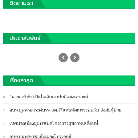
ติดตามเรา
ประชาสัมพันธ์
“แฟลช”ต่อต้านทำผิดกฏหมายผ่านบริการ
ขนส่ง
Posted
09/10/2023
Author
on
ฐานชุมพร
เรื่องล่าสุด
บน
ปิดความเห็น
“แฟลช”ต่อ
“นายกศรีชัย”เปิดใจเงินฌาปนกิจสงเคราะห์
ต้าน
ทำ
อบจ.ชุมพรยกระดับรพ.สต.17แห่งพัฒนาระบบรับ-ส่งต่อผู้ป่วย
ผิ
ดกฏ
เทศบาลเมืองชุมพรเปิดโครงการสุขภาพเคลื่อนที่
หมาย
ผ่าน
อบจ.ชุมพร-กรอ.ดันเมกะโปรเจกต์