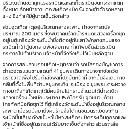
บริเวณด้านขวาถูกแรงระเบิดและสะเก็ดระเบิดจนกระจกแตก
ทั้งหมด ล้อหน้าขวาแตก สะเก็ดระเบิดยังเจาะเข้าตัวรถหลาย
แห่ง ซึ่งทำให้มีผู้บาดเจ็บดังกล่าว
ส่วนจุดเกิดเหตุอยู่บริเวณกลางสะพาน ห่างจากรถบัส
ประมาณ 200 เมตร ซึ่งพบว่าคนร้ายนำระเบิดแสวงเครื่องซุก
อยู่ในตู้เครื่องวัดระดับน้ำซึ่งติดอยู่กับเสาไฟกลางถนนแรง
ระเบิดทำให้ตู้ดังกล่าวพังเสียหาย ทำให้พบชิ้นส่วนระเบิด
กระจายไปทั่วบริเวณ เจ้าหน้าที่จึงจึงเก็บไว้เป็นหลักฐาน
จากการสอบสวนก่อนเกิดเหตุทราบว่า รถบัสกองบัญชาการ
ตำรวจตระเวนชายแดนที่ 41 ชุมพร เดินทางมาจากจังหวัด
นราธิวาสเพื่อไปรับกำลังพลที่ปฎิบัติหน้าที่ จากนั้นจึงเดินทาง
กลับที่ตั้งในพื้นที่ตำบลขุนกระทิง อ.เมือง จ.ชุมพร แต่ระหว่าง
ทางมาถึงที่เกิดเหตุได้มีคนร้ายไม่ทราบจำนวนได้นำระเบิด
แสวงเครื่องน้ำหนักประมาณ 15 กิโลกรัม จุดชนวนด้วย
โทรศัพท์มือถือซุกไว้ ที่ตู้เครื่องวัดระดับน้ำซึ่งอยู่บริเวณกลาง
สะพาน เมื่อรถบัสมาถึงคนร้ายจึงได้กดชนวนระเบิดจะเกิด
ระเบิดขึ้นเสียงดังสนั่นหวั่นไหว สะเก็ดระเบิดกระเด็นถูกรถและ
เจ้าหน้าที่ซึ่งอยู่ในรถจนได้รับบาดเจ็บดังกล่าว ส่วนรถเสีย