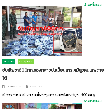
อ่านเพิ่มเติม…
ข่าวเด่น
ฐานชุมพร
จับกัญชา600กก.ของกลางปนเปื้อนสารเคมีสูงคนเสพตาย
ได้
Author
Posted
20/02/2020
ฐานชุมพร
on
ตำรวจ ทหาร ด่านความมั่นคงชุมพร รวบแก๊งขนกัญชา 600 กก มู
อ่านเพิ่มเติม…