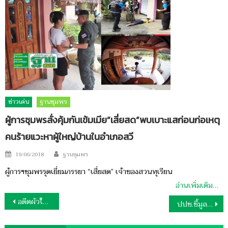
ข่าวเด่น
ฐานชุมพร
ผู้การชุมพรสั่งคุ้มกันเข้มเมีย”เสี่ยสด”พบเบาะแสก่อนก่อเหตุ
คนร้ายแวะหาผู้ใหญ่บ้านในอำเภอสวี
Author
Posted
19/06/2018
ฐานชุมพร
on
ผู้การฯชุมพรรุดเยี่ยมภรรยา “เสี่ยสด” เจ้าของสวนทุเรียน
อ่านเพิ่มเติม…
แนะแนว
อดีตผัวใหม่แทงผัวเก่าดับ
ปปช.ชี้มูลอดีตผู้บริหารสถานศึกษาชุมพร
เรื่อง