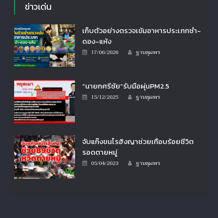
ข่าวเด่น
เก็บตัวอย่างตรวจเข้มอาหารประเภทชำ-
ดอง-แห้ง
Author
Posted
17/06/2026
ฐานชุมพร
on
“นายกศรีชัย”รับมือผุ่นPM2.5
Author
Posted
15/12/2025
ฐานชุมพร
on
จับแก๊งขนโรฮิงญาช่วยเกือบร้อยชีวิต
รอดตายหมู่
Author
Posted
05/04/2023
ฐานชุมพร
on