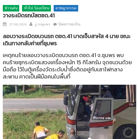
ข่าวเด่น
ทั่วไป ร้องเรียน
อาชญากรรม
วางระเบิดรถบัสตชด.41
Author
บน
Posted
ปิดความเห็น
27/09/2024
ฐานชุมพร
วาง
on
ลอบวางระเบิดขบวนรถ ตชด.41 บาดเจ็บสาหัส 4 นาย ขณะ
ระเบิด
เดินทางกลับค่ายที่ชุมพร
รถ
บัส
เหตุคนร้ายลอบวางระเบิดขบวนรถ ตชด.41 จ.ชุมพร พบ
ตชด.41
คนร้ายซุกระเบิดแสวงเครื่องหนัก 15 กิโลกรัม จุดชนวนด้วย
มือถือ ไว้ในตู้เครื่องวัดระดับน้ำซึ่งติดอยู่กับเสาไฟกลาง
สะพาน คาดเป็นฝีมือคนในพื้นที่