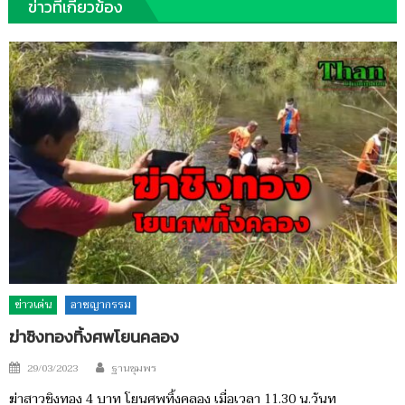
ข่าวที่เกี่ยวข้อง
ข่าวเด่น
อาชญากรรม
ฆ่าชิงทองทิ้งศพโยนคลอง
Author
Posted
29/03/2023
ฐานชุมพร
on
ฆ่าสาวชิงทอง 4 บาท โยนศพทิ้งคลอง เมื่อเวลา 11.30 น.วันท