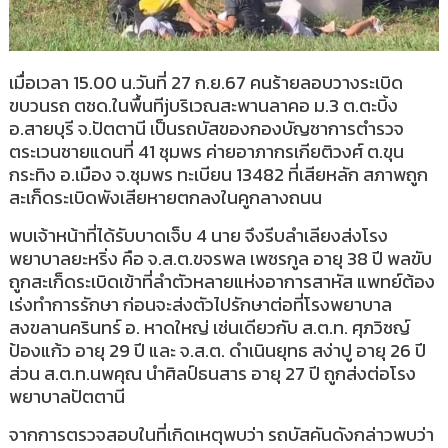
เมื่อเวลา 15.00 น.วันที่ 27 ก.ย.67 คนร้ายลอบวางระเบิด
ขบวนรถ ตชด.ในพื้นทีjบริเวณสะพานลาคอ ม.3 ต.ตะบิ้ง
อ.สายบุรี จ.ปัตตานี เป็นรถบัสของกองบัญชาการตำรวจ
ตระเวนชายแดนที่ 41 ชุมพร ค่ายอาภากรเกียติวงศ์ ต.ขุน
กระทิง อ.เมือง จ.ชุมพร ทะเบียน 13482 ที่เสียหลัก สภาพถูก
สะเก็ดระเบิดพังเสียหายตกลงในคูกลางถนน
พบเจ้าหน้าที่ได้รับบาดเจ็บ 4 นาย จึงรีบลำเลียงส่งโรง
พยาบาลยะหริ่ง คือ จ.ส.ต.ขจรพล เพชรกูล อายุ 38 ปี พลขับ
ถูกสะเก็ดระเบิดเข้าที่ลำตัวหลายแห่งอาการสาหัส แพทย์ต้อง
เร่งทำการรักษา ก่อนจะส่งตัวไปรักษาต่อที่โรงพยาบาล
สงขลานครินทร์ อ. หาดใหญ่ เช่นเดียวกับ ส.ต.ท. ศุภวิชญ์
ป้องแก้ว อายุ 29 ปี และ จ.ส.ต. ดำเนินยุทธ สง่าปู อายุ 26 ปี
ส่วน ส.ต.ท.นพคุณ นำศิลป์ธนสาร อายุ 27 ปี ถูกส่งต่อโรง
พยาบาลปัตตานี
จากการตรวจสอบในที่เกิดเหตุพบว่า รถบัสคันดังกล่าวพบว่า