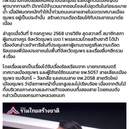
ที่ผ่านมามักจะปล่อยให้มีหญ้าขึ้นรถรุงรัง และปลูกต้นไม้ใหญ่บน
ฟุตบาททางเท้า มีรากไม้จำนวนมากชอนไชลงไปอุดตันในท่อระระบาย
น้ำ เมื่อมีฝนตกหนักทำให้น้ำท่วมถนนหลายสายในเขตเทศบาลเมือง
ชุมพร อยู่เป็นประจำนั้น สร้างความเดือดร้อนให้กับประชาชนมาต่อ
เนื่อง
ล่าสุดเมื่อวันที่ 9 กรกฎาคม 2568 นายวิชัย สุดสวาสดิ์ สมาชิกสภา
ผู้แทนราษฎร จังหวัดชุมพร เขต 1 พรรครวมไทยสร้างชาติ ได้นำ
เรื่องดังกล่าวเข้าหารือในที่ประชุมสภาผู้แทนราษฎรถึงความเดือด
ร้อนของพี่น้องประชาชนในพื้นที่จังหวัดชุมพร และเรื่องอื่นๆอีกรวม
4 เรื่อง
โดยเรื่องแรกเป็นเรื่องได้รับเรื่องร้องเรียนจาก นายกเทศมนตรี
เทศบาลเมืองชุมพร และผู้ใช้รถใช้ถนนสาย ชพ.5057 สายเลียบเมือง
ชุมพร ชมจันทร์ – วังเกลือ และถนนสาย ชพ.2058 สายตัดใหม่
เมืองชุมพร ว่ามีสภาพหญ้าขึ้นรกสูงและไม่เรียบร้อย เนื่องจากต้นไม้
ทั้งบริเวณเกาะกลางและทางเท้าของถนนทั้งสองสาย โดยถนนดัง
กล่าวเป็นของกรมทางหลวงชนบท