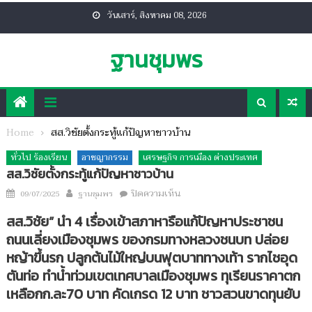
Skip
วันเสาร์, สิงหาคม 08, 2026
to
content
ฐานชุมพร
Home
สส.วิชัยตั้งกระทู้แก้ปัญหาชาวบ้าน
ทั่วไป ร้องเรียน
อาชญากรรม
เศรษฐกิจ การเมือง ต่างประเทศ
สส.วิชัยตั้งกระทู้แก้ปัญหาชาวบ้าน
Author
บน
Posted
ปิดความเห็น
09/07/2025
ฐานชุมพร
สส.วิชัย
on
สส.วิชัย” นำ 4 เรื่องเข้าสภาหารือแก้ปัญหาประชาชน
ตั้ง
ถนนเลี่ยงเมืองชุมพร ของกรมทางหลวงชนบท ปล่อย
กระทู้
หญ้าขึ้นรก ปลูกต้นไม้ใหญ่บนฟุตบาททางเท้า รากไชอุด
แก้
ปัญหา
ตันท่อ ทำน้ำท่วมเขตเทศบาลเมืองชุมพร ทุเรียนราคาตก
ชาว
เหลือกก.ละ70 บาท คัดเกรด 12 บาท ชาวสวนขาดทุนยับ
บ้าน