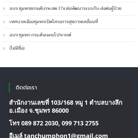
ทาง
อบจ.ชุมพรยกระดับรพ.สต.17แห่งพัฒนาระบบรับ-ส่งต่อผู้ป่วย
ระบาย
น้ำ
เทศบาลเมืองชุมพรเปิดโครงการสุขภาพเคลื่อนที่
ทะลัก
ท่วม
อบจ.ชุมพร-กรอ.ดันเมกะโปรเจกต์
ขัง
บ้าน
(ไม่มีชื่อ)
นาน2เดือน
ติดต่อเรา
สำนักงานเลขที่ 103/168 หมู 1 ตำบลบางลึก
อ.เมือง จ.ชุมพร 86000
โทร 089 872 2030, 099 713 2755
อีเมล์ tanchumphon1@gmail.com