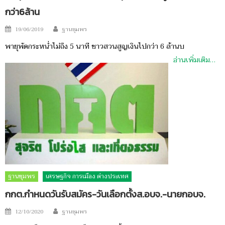
กว่า6ล้าน
Author
Posted
19/06/2019
ฐานชุมพร
on
พายุพัดกระหน่ำไม่ถึง 5 นาที ชาวสวนสูญเงินไปกว่า 6 ล้านบ
อ่านเพิ่มเติม…
ฐานชุมพร
เศรษฐกิจ การเมือง ต่างประเทศ
กกต.กำหนดวันรับสมัคร-วันเลือกตั้งส.อบจ.-นายกอบจ.
Author
Posted
12/10/2020
ฐานชุมพร
on