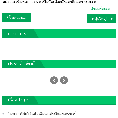
มติ กกต.เห็นชอบ 20 ธ.ค.เป็นวันเลือกตั้งสมาชิกสภา-นายก อ
อ่านเพิ่มเติม…
แนะแนว
โวยเงียบฉี่ร้องตัดปาล์มหมู่บ้านขาย
หนุ่มใหญ่ฟันคอรุ่นน้องดับ
เรื่อง
ติดตามเรา
ประชาสัมพันธ์
โวยถนน360ไม่มีทางระบายน้ำทะลักท่วมขัง
บ้านนาน2เดือน
Posted
06/11/2020
Author
on
ฐานชุมพร
เรื่องล่าสุด
บน
ปิดความเห็น
โวย
“นายกศรีชัย”เปิดใจเงินฌาปนกิจสงเคราะห์
ถนน360ไม่มี