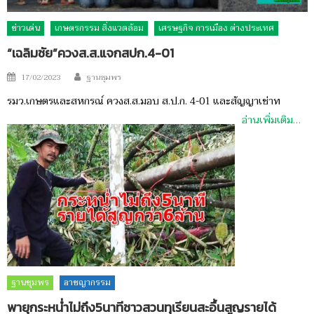
ข่าวเด่น
เกษตรกรรม สิ่งแวดล้อม
เศรษฐกิจ การเมือง ต่างประเทศ
“เฉลิมชัย”ควงส.ส.แจกสปก.4-01
Author
Posted
17/02/2023
ฐานชุมพร
on
รมว.เกษตรและสหกรณ์ ควงส.ส.มอบ ส.ป.ก. 4-01 และสัญญาเช่าท
อ่านเพิ่มเติม…
ฐานชุมพร
อาชญากรรม
พายุกระหน่ำไม่ถึง5นาทีชาวสวนทุเรียนสะอื้นสูญรายได้