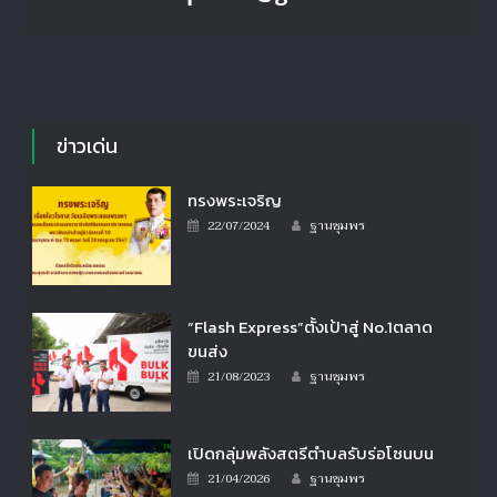
ข่าวเด่น
ทรงพระเจริญ
Author
Posted
22/07/2024
ฐานชุมพร
on
“Flash Express”ตั้งเป้าสู่ No.1ตลาด
ขนส่ง
Author
Posted
21/08/2023
ฐานชุมพร
on
เปิดกลุ่มพลังสตรีตำบลรับร่อโซนบน
Author
Posted
21/04/2026
ฐานชุมพร
on