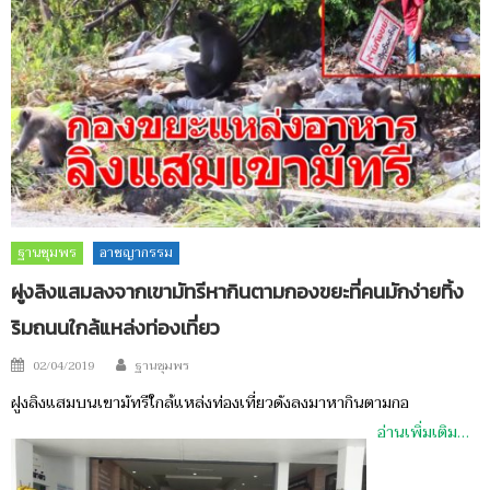
ฐานชุมพร
อาชญากรรม
ฝูงลิงแสมลงจากเขามัทรีหากินตามกองขยะที่คนมักง่ายทิ้ง
ริมถนนใกล้แหล่งท่องเที่ยว
Author
Posted
02/04/2019
ฐานชุมพร
on
ฝูงลิงแสมบนเขามัทรีใกล้แหล่งท่องเที่ยวดังลงมาหากินตามกอ
อ่านเพิ่มเติม…