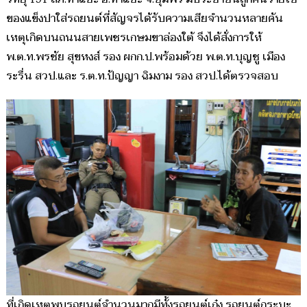
ของแข็งปาใส่รถยนต์ที่สัญจรได้รับความเสียจำนวนหลายคัน
เหตุเกิดบนถนนสายเพชรเกษมขาล่องใต้ จึงได้สั่งการให้
พ.ต.ท.พรชัย สุขหงส์ รอง ผกก.ป.พร้อมด้วย พ.ต.ท.บุญชู เมือง
ระรื่น สวป.และ ร.ต.ท.ปัญญา ฉิมงาม รอง สวป.ได้ตรวจสอบ
ที่เกิดเหตุพบรถยนต์จำนวนมากมีทั้งรถยนต์เก๋ง รถยนต์กระบะ