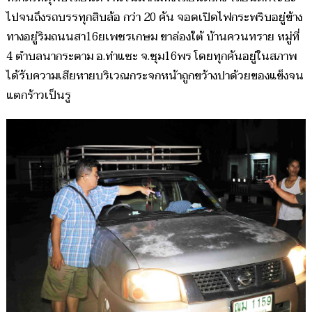
ไปจนถึงรถบรรทุกสิบล้อ กว่า 20 คัน จอดเปิดไฟกระพริบอยู่ข้าง
ทางอยู่ริมถนนสา16ยเพชรเกษม ขาล่องใต้ บ้านควนทราย หมู่ที่
4 ตำบลนากระตาม อ.ท่าแซะ จ.ชุม16พร โดยทุกคันอยู่ในสภาพ
ได้รับความเสียหายบริเวณกระจกหน้าถูกขว้างปาด้วยของแข็งจน
แตกร้าวเป็นรู