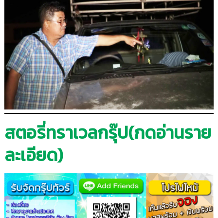
สตอรี่ทราเวลกรุ๊ป(กดอ่านราย
ละเอียด)