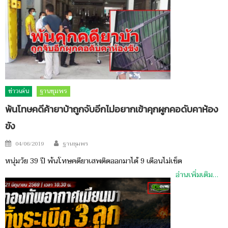
ข่าวเด่น
ฐานชุมพร
พ้นโทษคดีค้ายาบ้าถูกจับอีกไม่อยากเข้าคุกผูกคอดับคาห้อง
ขัง
Author
Posted
04/06/2019
ฐานชุมพร
on
หนุ่มวัย 39 ปี พ้นโทษคดียาเสพติดออกมาได้ 9 เดือนไม่เข็ด
อ่านเพิ่มเติม…