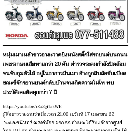
หนุ่มเมาเหล้าขาวอาละวาดยิงหนังสติ๊กใส่รถยนต์บนถนน
เพชรเกษมเสียหายกว่า 20 คัน ตำรวจระดมกำลังปิดล้อม
จนจับกุมตัวได้ อยู่ในอาการมึนเมา อ้างถูกสิบล้อขับเบียด
ขณะขี่จักรยานยนต์กลับบ้านจนเกิดความโมโห พบ
ประวัติเคยติดคุกกว่า 7 ปี
https://youtu.be/rZx2gi1akWE
ผู้สื่อข่าวรายงานว่าเมื่อเวลา 21.00 น.วันที่ 17 เมษายน 62
พ.ต.อ.ชนินทร์ ณรงค์น้อย ผกก.สภ.ท่าแซะ ได้รับแจ้งจากศูนย์
วิทยุ 191 สภ.ท่าแซะ อ.ท่าแซะ จ.ชุมพร มีประชาชนถูกคนร้ายใช้