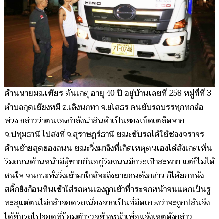
ด้านนายมณเฑียร ต้นเกตุ อายุ 40 ปี อยู่บ้านเลขที่ 258 หมู่ที่ที่ 3
ตำบลกุดเชียงหมี อ.เลิงนกทา จ.ยโสธร คนขับรถบรรทุกหกล้อ
พ่วง กล่าวว่าตนเองกำลังนำสินค้าเป็นของเบ็ดเตล็ดจาก
จ.ปทุมธานี ไปส่งที่ จ.สุราษฎร์ธานี ขณะขับรถได้ใช้ช่องจราจร
ด้านซ้ายสุดของถนน ขณะวิ่งมาถึงที่เกิดเหตุตนเองได้สังเกตเห็น
ริมถนนด้านหน้ามีผู้ชายยืนอยู่ริมถนนมีกระเป๋าสะพาย แต่ก็ไม่ได้
สนใจ จนกระทั่งวิ่งเข้ามาใกล้จะถึงชายคนดังกล่าว ก็ได้ยกหนัง
สติ๊กยิงก้อนหินเข้าใส่รถตนเองถูกเข้าที่กระจกหน้าจนแตกเป็นรู
ทะลุแต่ตนไม่กล้าจอดรถเนื่องจากเป็นที่มืดเกรงว่าจะถูกปล้นจึง
ได้ขับรถไปจอดที่ป้อมตำรวจข้างหน้าเพื่อแจ้งเหตุดังกล่าว