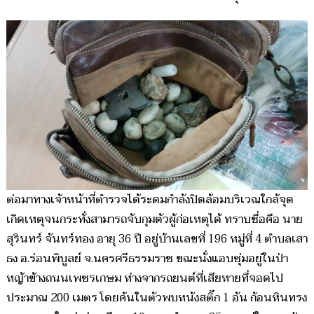
ต่อมาทางเจ้าหน้าที่ตำรวจได้ระดมกำลังปิดล้อมบริเวณใกล้จุด
เกิดเหตุจนกระทั่งสามารถจับกุมตัวผู้ก่อเหตุได้ ทราบชื่อคือ นาย
สุรินทร์ จันทร์ทอง อายุ 36 ปี อยู่บ้านเลขที่ 196 หมู่ที่ 4 ตำบลเสา
ธง อ.ร่อนพิบูลย์ จ.นครศรีธรรมราช ขณะนั่งแอบซุ่มอยู่ในป่า
หญ้าข้างถนนเพชรเกษม ห่างจากรถยนต์ที่เสียหายที่จอดไป
ประมาณ 200 เมตร โดยค้นในตัวพบหนังสติ๊ก 1 อัน ก้อนหินทรง