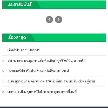
ประชาสัมพันธ์
กกต.ชวนใช้สิทธิ์เลือกตั้งส.อบจ.-นายก
อบจ.ชุมพร
Posted
15/12/2020
Author
on
ฐานชุมพร
เรื่องล่าสุด
บน
ปิดความเห็น
กกต.ชวน
เปิดกีฬาเยาวชนชุมพร
ใช้
สิทธิ์
สส.-นายกอบจ.ชุมพรแท็กทีมเชิญ“ศุภจี”แก้ปัญหาผลไม้
เลือก
ตั้ง
“นายกศรีชัย”เปิดใจเงินฌาปนกิจสงเคราะห์
ส.อบจ.-
นายก
อบจ.ชุมพรยกระดับรพ.สต.17แห่งพัฒนาระบบรับ-ส่งต่อผู้ป่วย
อบจ.ชุมพร
เทศบาลเมืองชุมพรเปิดโครงการสุขภาพเคลื่อนที่