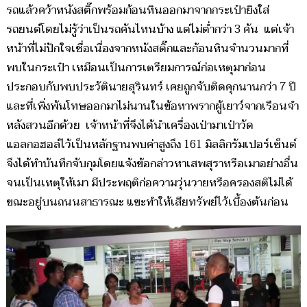
รถแล้วคว้าหนังสติ๊กพร้อมก้อนหินออกมาจากกระเป๋ายิงใส่
รถยนต์โดยไม่รู้ว่าเป็นรถคันไหนบ้าง แต่ไม่ต่ำกว่า 3 คัน แต่เจ้า
หน้าที่ไม่ปักใจเชื่อเนื่องจากหนังสติ๊กและก้อนหินจำนวนมากที่
พบในกระเป๋า เหมือนเป็นการเตรียมการณ์ก่อเหตุมาก่อน
ประกอบกับพบประวัตินายสุรินทร์ เคยถูกจับติดคุกนานกว่า 7 ปี
และที่เพิ่งพ้นโทษออกมาไม่นานในข้อหาพรากผู้เยาว์จากเรือนจำ
หลังสวนอีกด้วย เจ้าหน้าที่จึงได้นำเครื่องเป่ามาเป่าวัด
แอลกอฮอล์ไว้เป็นหลักฐานพบค่าสูงถึง 161 มิลลิกรัมเปอร์เซ็นต์
จึงได้ทำบันทึกจับกุมโดยแจ้งข้อกล่าวหาเสพสุราหรือเมาอย่างอื่น
จนเป็นเหตุให้เมา มีประพฤติก่อความวุ่นวายหรือครองสติไม่ได้
ขณะอยู่บนถนนสาธารณะ แฃะทำให้เสียทรัพย์ไว้เบื้องต้นก่อน