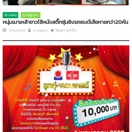
ข่าวเด่น
ฐานชุมพร
หนุ่มเมาเหล้าขาวใช้หนังสติ๊กซุ่มยิงรถยนต์เสียหายกว่า20คัน
Author
บน
Posted
ปิดความเห็น
18/04/2019
ฐานชุมพร
หนุ่ม
on
เมา
เหล้า
ขาว
ใช้
หนัง
สติ๊ก
ซุ่ม
ยิง
รถยนต์
เสีย
หาย
กว่า20คัน