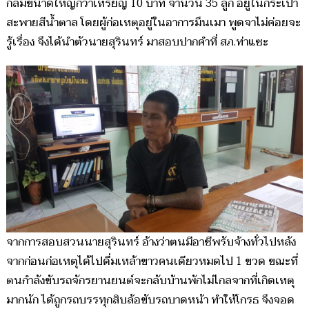
กลมขนาดใหญ่กว่าเหรียญ 10 บาท จำนวน 35 ลูก อยู่ในกระเป๋า
สะพายสีน้ำตาล โดยผู้ก่อเหตุอยู่ในอาการมึนเมา พูดจาไม่ค่อยจะ
รู้เรื่อง จึงได้นำตัวนายสุรินทร์ มาสอบปากคำที่ สภ.ท่าแซะ
จากการสอบสวนนายสุรินทร์ อ้างว่าตนมีอาชีพรับจ้างทั่วไปหลัง
จากก่อนก่อเหตุได้ไปดื่มเหล้าขาวคนเดียวหมดไป 1 ขวด ขณะที่
ตนกำลังขับรถจักรยานยนต์จะกลับบ้านพักไม่ไกลจากที่เกิดเหตุ
มากนัก ได้ถูกรถบรรทุกสิบล้อขับรถบาดหน้า ทำให้โกรธ จึงจอด