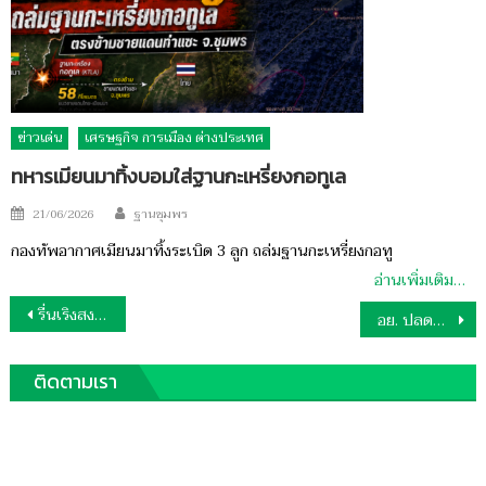
ข่าวเด่น
เศรษฐกิจ การเมือง ต่างประเทศ
ทหารเมียนมาทิ้งบอมใส่ฐานกะเหรี่ยงกอทูเล
Author
Posted
21/06/2026
ฐานชุมพร
on
กองทัพอากาศเมียนมาทิ้งระเบิด 3 ลูก ถล่มฐานกะเหรี่ยงกอทู
อ่านเพิ่มเติม…
แนะแนว
รื่นเริงสงกรานต์ถนนสุขเสมอที่ชุมพร
อย. ปลดล็อกชุดตรวจคัดกรองการติดเชื้อเอชไอวีด้วยตนเอง
เรื่อง
ติดตามเรา