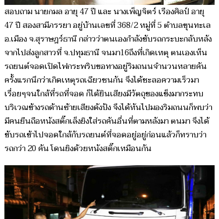
สอบถาม นายกมล อายุ 47 ปี และ นางเพ็ญจิตร์ เรืองศิลป์ อายุ
47 ปี สองสามีภรรยา อยู่บ้านเลขที่ 368/2 หมู่ที่ 5 ตำบลขุนทะเล
อ.เมือง จ.สุราษฎร์ธานี กล่าวว่าตนเองกำลังขับรถกระบะกลับหลัง
จากไปส่งลูกสาวที่ จ.ปทุมธานี จนมา16ถึงที่เกิดเหตุ ตนเองเห็น
รถยนต์จอดเปิดไฟกระพริบขอทางอยู่ริมถนนจำนวนหลายคัน
ครั้งแรกนึกว่าเกิดเหตุรถเฉียวชนกัน จึงได้ชะลอความเร็วมา
เรื่อยๆจนใกล้ที่รถที่จอด ก็ได้ยินเสียงมีวัตถุของแข็งมากระทบ
บริเวณข้างรถด้านซ้ายเสียงดังปัง จึงได้หันไปมองริมถนนก็พบว่า
มีคนยืนถือหนังสติ๊กเล็งยิงใส่รถคันอื่นที่ตามหลังมา ตนมา จึงได้
ขับรถเข้าไปจอดใกล้กับรถยนต์ที่จอดอยู่อยู่ก่อนแล้วก็ทราบว่า
รถกว่า 20 คัน โดนยิงด้วยหนังสติ๊กเหมือนกัน