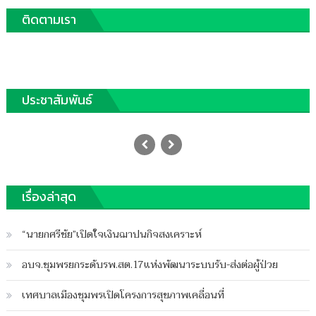
เรื่อง
ติดตามเรา
ประชาสัมพันธ์
อ้างเป็นทหารสหรัฐแชทจีบสาวใหญ่หลอก
โอนเงิน1.6แสนบาท
Posted
27/09/2021
Author
on
ฐานชุมพร
เรื่องล่าสุด
บน
ปิดความเห็น
อ้าง
“นายกศรีชัย”เปิดใจเงินฌาปนกิจสงเคราะห์
เป็น
ทหาร
อบจ.ชุมพรยกระดับรพ.สต.17แห่งพัฒนาระบบรับ-ส่งต่อผู้ป่วย
สห
รัฐ
เทศบาลเมืองชุมพรเปิดโครงการสุขภาพเคลื่อนที่
แชท