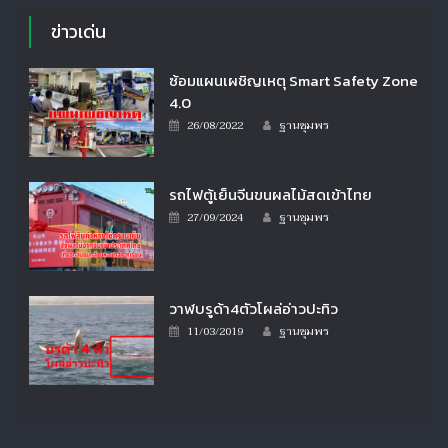
ข่าวเด่น
ซ้อมแผนเผชิญเหตุ Smart Safety Zone
4.0
Author
Posted
26/08/2022
ฐานชุมพร
on
รถไฟตู้เย็นจีนขนผลไม้สดเข้าไทย
Author
Posted
27/09/2024
ฐานชุมพร
on
วาฬบรูด้า4ตัวโผล่อ่าวปะทิว
Author
Posted
11/03/2019
ฐานชุมพร
on