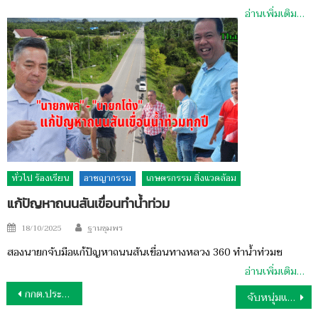
อ่านเพิ่มเติม…
ทั่วไป ร้องเรียน
อาชญากรรม
เกษตรกรรม สิ่งแวดล้อม
แก้ปัญหาถนนสันเขื่อนทำน้ำท่วม
Author
Posted
18/10/2025
ฐานชุมพร
on
สองนายกจับมือแก้ปัญหาถนนสันเขื่อนทางหลวง 360 ทำน้ำท่วมซ
อ่านเพิ่มเติม…
แนะแนว
กกต.ประกาศร่างรูปแบบเขตเลือกตั้ง ส.อบจ.ชุมพร
จับหนุ่มแหนมหมูขับรถรั้วขนกัญชา500กก.จากเหนือลงภาคใต้