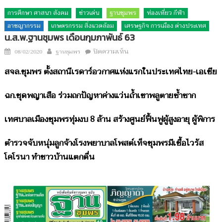
การศึกษา ศาสนา สังคม
ข่าวเด่น
ฐานชุมพร
ท่องเที่ยว กีฬา
อาชญากรรม
เกษตรกรรม สิ่งแวดล้อม
เศรษฐกิจ การเมือง ต่างประเทศ
น.ส.พ.ฐานชุมพร เดือนกุมภาพันธ์ 63
Author
บน
Posted
ปิดความเห็น
08/02/2020
ฐานชุมพร
น.ส.พ.ฐาน
on
สจล.ชุมพร ตั้งสถานีเรดาร์อวกาศแห่งแรกในประเทศไทย-เอเชีย
ชุมพร
เดือน
ฉก.ชุดพญาเสือ ร่วมถกปัญหาค่างแว่นถ้ำเขาพลูตายซ้ำซาก
กุมภาพันธ์
63
เทศบาลเมืองชุมพรทุ่มงบ 8 ล้าน สร้างศูนย์ฟื้นฟูผู้สูงอายุ ผู้พิการ
ตำรวจจับหนุ่มลูกจ้างโรงพยาบาลโพสต์เท็จชุมพรมีเชื้อไวรัส
โคโรนา ทำชาวบ้านแตกตื่น