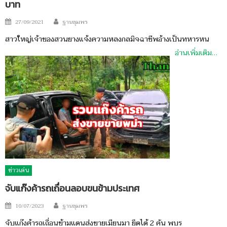
บาท
Author
Posted
27/09/2021
ฐานชุมพร
on
สาวใหญ่เจ้าของสวนยางแจ้งความหลงกลมิจฉาชีพอ้างเป็นทหารหน
อ่านเพิ่มเติม…
ข่าวเด่น
จับแก๊งค้ารถเถื่อนลอบขนข้ามประเทศ
Author
Posted
10/07/2023
ฐานชุมพร
on
จับแก๊งค้ารถเถื่อนข้ามแดนส่งขายเมียนมา ยึดได้ 2 คัน พบร