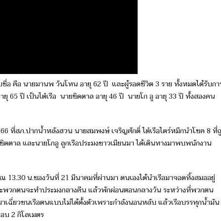
ื่อ คือ นายมานพ วันโทน อายุ 62 ปี และผู้รอดชีวิต 3 ราย ทั้งหมดได้รับกา
ายุ 65 ปี เป็นไต๋เรือ นายชิดตาล อายุ 46 ปี นายโก อู อายุ 33 ปี ทั้งสองคน
 66 ที่สภ.ปากน้ำหลังสวน นายสมพงษ์​ เจริญ​ศักดิ์​ ไต๋เรือ​ไดร์หมึกนำโชค 8 ที่ถ
ชิดตาล และนายโกอู ลูกเรือประมงชาวเมียนมา​ ได้​เดินทาง​มาพบพนักงาน​
ณ​ 13.30 น.ของวันที่ 21 มีนาคม​ที่ผ่านมา​ ตนเอง​ได้นำเรือมาจอดทิ้งสมออยู่
พราะพวกตนจะทำประมงกลางคืน แล้วพักผ่อนตอนกลางวัน ​ระหว่าง​ที่พวกตน
ข้ามาเฉี่ยวชนเรือตนแบบไม่ได้ตั้งตัวเพราะกำลังนอนหลับ แล้วเรือบรรทุกน้ำมัน
ือบ 2 กิโลเมตร