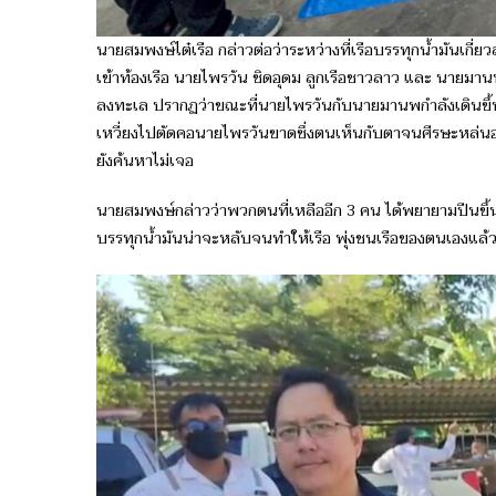
นายสมพงษ์​ไต๋เรือ​ กล่าวต่อว่าระหว่างที่เรือบรรทุกน้ำมัน
เข้าท้องเรือ นายไพรวัน ชิดอุดม ลูกเรือ​ชาวลาว และ นายมานพ
ลงทะเล ปรากฏว่าขณะที่นายไพรวันกับนายมานพกำลังเดินขึ้นม
เหวี่ยงไปตัดคอนายไพรวันขาดซึ่งตนเห็นกับตาจนศีรษะหล่น
ยังค้นหาไม่เจอ
นายสมพงษ์กล่าวว่าพวกตนที่เหลืออีก 3 คน ได้พยายามปีนขึ้นไปย
บรรทุกน้ำมันน่าจะหลับ​จนทำให้เรือ พุ่งชนเรือ​ของตนเองแล้ว