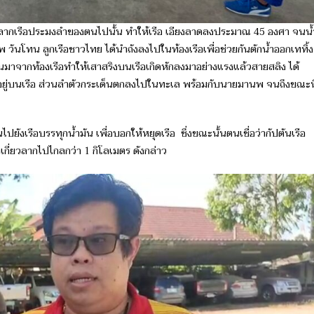
เกี่ยวลากเรือประมงลำของตนไปนั้น ทำให้เรือ เอียงลาดลงประมาณ 45 องศา จนน้
 วันโทน ลูกเรือ​ชาวไทย ได้นำถังลงไปในท้องเรือเพื่อช่วยกันตักน้ำออกเททิ้ง
าจากท้องเรือทำให้เสาสริงบนเรือเกิดหักลงมาอย่างแรงแล้วสายสลิง ได้
อยู่บนเรือ ส่วนลำตัวกระเด็นตกลงไปในทะเล พร้อมกับนายมานพ จนถึงขณะนี
ังเรือบรรทุกน้ำมัน​ เพื่อบอกให้หยุดเรือ ซึ่ง​ขณะนั้นตนเชื่อว่ากัปตันเรือ
เกี่ยวลากไปไกลกว่า 1 กิโลเมตร ดังกล่าว