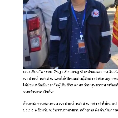
ขณะเดียวกัน​ นายปรัชญา เชี่ยวชาญ​ หัวหน้า​แผนกการเดินเรือ​ บร
สภ.ปากน้ำหลังสวน​ และได้เปิดเผย​กับ​ผู้สื่อข่าว​ว่าถึงเหตุ​การ
ได้ช่วยเหลือ​เยียวยา​กับผู้เสียชีวิต ​ตามหลักมนุษยธรรม พร้อม​กัน​
จนกว่าจะพบอีกด้วย
ด้านพนักงานสอบสวน สภ.ปากน้ำหลังสวน กล่าวว่าได้สอบปาก
ประมง พร้อมกับจะรีบรวบรวมพยานหลักฐานเพื่อดำเนินการ