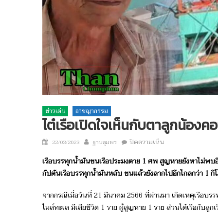
ข่าวเด่น
อาชญากรรม
ไต๋เรือเปิดใจเห็นกับตาลูกน้องค
Author
บน
Posted
ปิดความเห็น
22/03/2023
ฐานชุมพร
ไต๋
on
เรือบรรทุกน้ำมันชนเรือประมงตาย ​1 ศพ สูญหายยังหาไม่พบอีก
เรือ
กัปตันเรือบรรทุกน้ำมันหลับ ชนแล้วยังลากไปอีกไกลกว่า 1 ก
เปิด
ใจ
จากกรณีเมื่อวันที่ 21 มีนาคม 2566 ที่ผ่านมา เกิดเหตุเรือบร
เห็น
ไมล์ทะเล มีเสียชีวิต 1 ราย ผู้สูญหาย 1 ราย ส่วนไต๋เรือกับลู
กับ