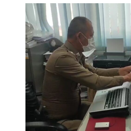
ตา
ลูก
น้อง
คอ
ขาด