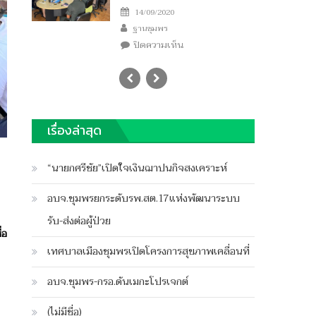
Posted
14/09/2020
Author
on
ฐานชุมพร
บน
ปิดความเห็น
ผบช.ตม.ลงพื้น
ที่
ชุมพร
สั่ง
คุม
เรื่องล่าสุด
เข้ม
ต่างด้าว
“นายกศรีชัย”เปิดใจเงินฌาปนกิจสงเคราะห์
หนี
เข้า
อบจ.ชุมพรยกระดับรพ.สต.17แห่งพัฒนาระบบ
เมือง
รับ-ส่งต่อผู้ป่วย
ป้องกัน
่อ
โค
เทศบาลเมืองชุมพรเปิดโครงการสุขภาพเคลื่อนที่
วิด
อบจ.ชุมพร-กรอ.ดันเมกะโปรเจกต์
(ไม่มีชื่อ)