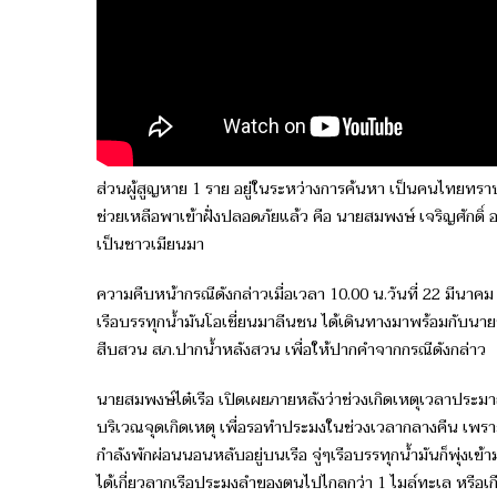
ส่วนผู้สูญหาย 1 ราย อยู่ในระหว่างการค้นหา เป็นคนไทยทราบช
ช่วยเหลือพาเข้าฝั่งปลอดภัยแล้ว คือ นายสมพงษ์ เจริญศักดิ์ อ
เป็นชาวเมียนมา
ความคืบหน้ากรณีดังกล่าว​เมื่อ​เวลา ​10.00 น.วันที่​ 22 มีนาคม
เรือบรรทุกน้ำมันโอเชี่ยนมาลีนชน ได้เดินทางมาพร้อมกับนาย
สืบสวน ​สภ.ปากน้ำ​หลังสวน​ เพื่อ​ให้​ปากคำจากกรณีดังกล่าว
นายสมพงษ์​ไต๋เรือ​ เปิด​เผยภายหลังว่าช่วงเกิดเหตุ​เวลาประมา
บริเวณ​จุดเกิดเหตุ​ เพื่อรอทำประมงในช่วงเวลา​กลางคืน เ
กำลัง​พักผ่อน​นอนหลับอยู่บนเรือ จู่ๆเรือบรรทุกน้ำมันก็พุ่งเ
ได้เกี่ยวลากเรือประมงลำของตนไปไกลกว่า 1 ไมล์ทะเล หรือเก