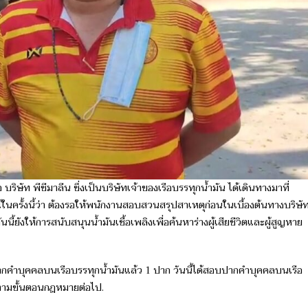
ิษัท​ พีซีมาลีน ซึ่ง​เป็นบริษัทเจ้าของเรือบรรทุกน้ำมัน ได้​เดิน​ทาง​มาที่
ณ์ในครั้งนี้ว่า​ ต้องรอให้พนักงาน​สอบสวนสรุป​สาเหตุ​ก่อน​ในเบื้องต้นทาง​บริษัท
นี้ยังให้การสนับสนุน​น้ำมันเชื้อเพลิงเพื่อ​ค้นหา​ร่างผู้เสียชีวิต​และผู้สูญหาย ​
คำบุคคลบนเรือบรรทุกน้ำมันแล้ว 1 ปาก วันนี้ได้สอบปากคำบุคคลบนเรือ
ตามขั้นตอนกฎหมายต่อไป.