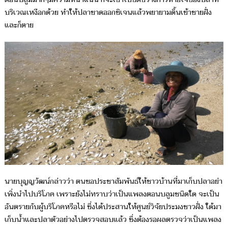
บริเวณเหงือกด้วย ทำให้ปลาขาดออกซิเจนแล้วพยายามดิ้นเข้าชายฝั่ง
และก็ตาย
นายบุญญวัฒน์กล่าวว่า ตนขอประชาสัมพันธ์ให้ชาวบ้านที่มาเก็บปลาอย่า
เพิ่งนำไปบริโภค เพราะยังไม่ทราบว่าเป็นแพลงตอนบลูมชนิดใด จะเป็น
อันตรายกับผู้บริโภคหรือไม่ ซึ่งได้ประสานให้ศูนย์วิจัยประมงชาวฝั่ง ใด้มา
เก็บน้ำและปลาตัวอย่างไปตรวจสอบแล้ว ซึ่งต้องรอผลตรวจว่าเป็นแพลง