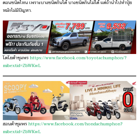
ตอนชนิดไหน เพราะบางชนิดกินได้ บางชนิดกินไม่ได้ แต่ถ้านำไปทำปุ๋ย
หมักไม่มีปัญหา.
โตโยต้าชุมพร
https://www.facebook.com/toyotachumphon/?
mibextid=ZbWKwL
ฮอนด้าชุมพร
https://www.facebook.com/hondachumphon?
mibextid=ZbWKwL