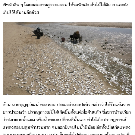
พืชผักอื่น ๆ โดยผสมตามสูตรของตน ใช้รดพืชผัก ต้นไม้ได้ดีมาก และยัง
เก็บไว้ได้นานอีกด้วย
ด้าน นายบุญญวัฒน์ ทองหอม ประมงอำเภอปะทิว กล่าวว่าได้รับแจ้งจาก
ชาวประมงว่า ปรากฎการณ์นี้ได้เกิดขึ้นตั้งแต่เมื่อคืนแล้ว ซึ่งชาวบ้านเรียก
ว่าปลาตายน้ำแดง หรือน้ำทะเลเปลี่ยนสีนั้นเอง ทำให้เกิดปรากฏการณ์
แพลงตอนบลูมจำนวนมาก จนออกซิเจนในน้ำมีน้อย อีกทั้งเมื่อเกิดแพลง
ตอนบลูมมากๆมีความหนาแน่น ก็จะเข้าไปขัดขวางการหายใจของปลาที่