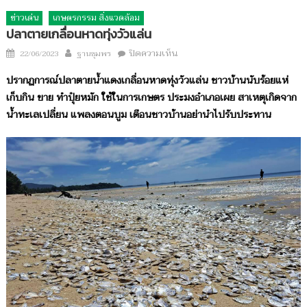
ข่าวเด่น
เกษตรกรรม สิ่งแวดล้อม
ปลาตายเกลื่อนหาดทุ่งวัวแล่น
Author
บน
Posted
ปิดความเห็น
22/06/2023
ฐานชุมพร
ปลา
on
ปรากฏการณ์ปลาตายน้ำแดงเกลื่อนหาดทุ่งวัวแล่น ชาวบ้านนับร้อยแห่
ตาย
เก็บกิน ขาย ทำปุ๋ยหมัก ใช้ในการเกษตร ประมงอำเภอเผย สาเหตุเกิดจาก
เกลื่อน
น้ำทะเลเปลี่ยน แพลงตอนบูม เตือนชาวบ้านอย่านำไปรับประทาน
หาด
ทุ่ง
วัว
แล่น