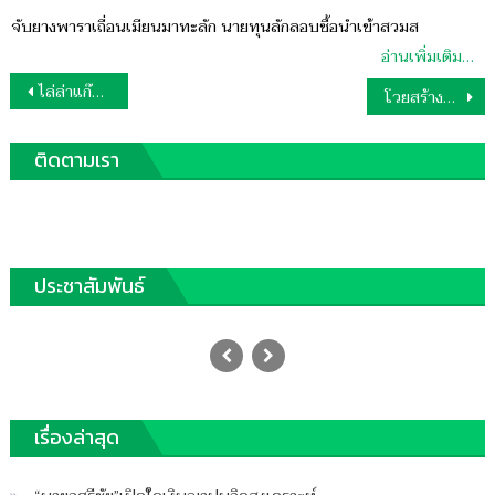
on
จับยางพาราเถื่อนเมียนมาทะลัก นายทุนลักลอบซื้อนำเข้าสวมส
อ่านเพิ่มเติม…
แนะแนว
ไล่ล่าแก๊งพม่าโจรกรรมรถข้ามแม่น้ำ
โวยสร้างสะพานไม่มีทางเบี่ยง
เรื่อง
ติดตามเรา
ประชาสัมพันธ์
เจอพระพุทธรูปในเรือสุโขทัยอับปาง
Posted
25/02/2024
Author
on
ฐานชุมพร
บน
เรื่องล่าสุด
ปิดความเห็น
เจอ
พระพุทธ