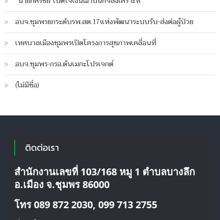
“นายกศรีชัย”เปิดใจเงินฌาปนกิจสงเคราะห์
รูป
ใน
อบจ.ชุมพรยกระดับรพ.สต.17แห่งพัฒนาระบบรับ-ส่งต่อผู้ป่วย
เรือ
สุโขทัย
เทศบาลเมืองชุมพรเปิดโครงการสุขภาพเคลื่อนที่
อับปาง
อบจ.ชุมพร-กรอ.ดันเมกะโปรเจกต์
(ไม่มีชื่อ)
ติดต่อเรา
สำนักงานเลขที่ 103/168 หมู 1 ตำบลบางลึก
อ.เมือง จ.ชุมพร 86000
โทร 089 872 2030, 099 713 2755