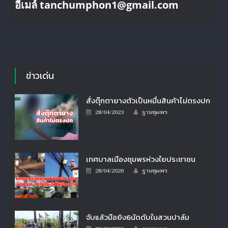
อีเมล์ tanchumphon1@gmail.com
ข่าวเด่น
สั่งตุ๊กตายางตัวเป็นหมื่นสินค้าไม่ตรงปก
Author
Posted
28/04/2023
ฐานชุมพร
on
เทศบาลเมืองชุมพรห่วงใยประชาชน
Author
Posted
28/04/2026
ฐานชุมพร
on
จับแล้วมือยิง6นัดดับในสวนปาล์ม
Author
Posted