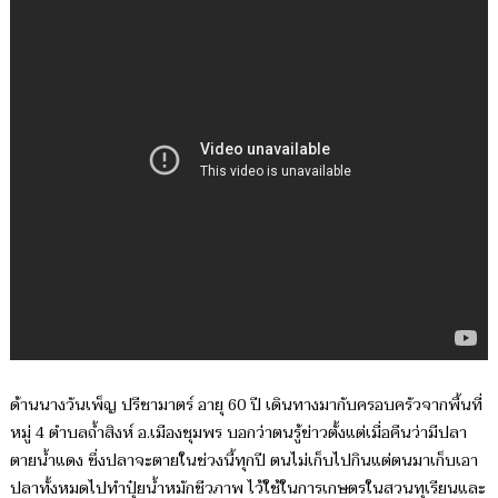
ด้านนางวันเพ็ญ ปรีชามาตร์ อายุ 60 ปี เดินทางมากับครอบครัวจากพื้นที่
หมู่ 4 ตำบลถ้ำสิงห์ อ.เมืองชุมพร บอกว่าตนรู้ข่าวตั้งแต่เมื่อคืนว่ามีปลา
ตายน้ำแดง ซึ่งปลาจะตายในช่วงนี้ทุกปี ตนไม่เก็บไปกินแต่ตนมาเก็บเอา
ปลาทั้งหมดไปทำปุ๋ยน้ำหมักชีวภาพ ไว้ใช้ในการเกษตรในสวนทุเรียนและ