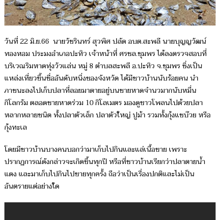
วันที่ 22 มิ.ย.66 นายวัชรินทร์ สุวพิศ ปลัด อบต.สะพลี นายบุญญวัฒน์
ทองหอม ประมงอำเภอปะทิว เจ้าหน้าที่ ศรชล.ชุมพร ได้ลงตรวจสอบที่
บริเวณริมหาดทุ่งวัวแล่น หมู่ 8 ตำบลสะพลี อ.ปะทิว จ.ชุมพร ซึ่งเป็น
แหล่งเที่ยวขึ้นชื่ออันดับหนึ่งของจังหวัด ได้มีชาวบ้านนับร้อยคน นำ
ภาชนะลงไปเก็บปลาที่ลอยมาตายอยู่บนชายหาดจำนวมากนับหมื่น
กิโลกรัม ตลอดชายหาดร่วม 10 กิโลเมตร มองดูขาวโพลนไปด้วยปลา
หลากหลายชนิด ทั้งปลาตัวเล็ก ปลาตัวใหญ่ ปูม้า รวมทั้งกุ้งแชบ๊วย หรือ
กุ้งทะเล
โดยมีชาวบ้านบางคนบอกว่ามาเก็บไปกินและแล่เนื้อขาย เพราะ
ปรากฏการณ์ดังกล่าวจะเกิดขึ้นทุกปี หรือที่ชาวบ้านเรียกว่าปลาตายน้ำ
แดง และมาเก็บไปกินไปขายทุกครั้ง ถือว่าเป็นเรื่องปกติและไม่เป็น
อันตรายแต่อย่างใด