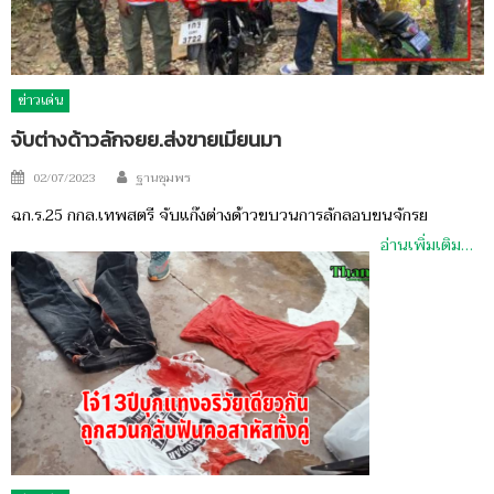
ข่าวเด่น
จับต่างด้าวลักจยย.ส่งขายเมียนมา
Author
Posted
02/07/2023
ฐานชุมพร
on
ฉก.ร.25 กกล.เทพสตรี จับแก๊งต่างด้าวขบวนการลักลอบขนจักรย
อ่านเพิ่มเติม…