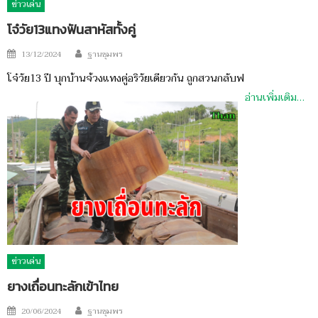
ข่าวเด่น
โจ๋วัย13แทงฟันสาหัสทั้งคู่
Author
Posted
13/12/2024
ฐานชุมพร
on
โจ๋วัย13 ปี บุกบ้านจ้วงแทงคู่อริวัยเดียวกัน ถูกสวนกลับฟ
อ่านเพิ่มเติม…
ข่าวเด่น
ยางเถื่อนทะลักเข้าไทย
Author
Posted
20/06/2024
ฐานชุมพร