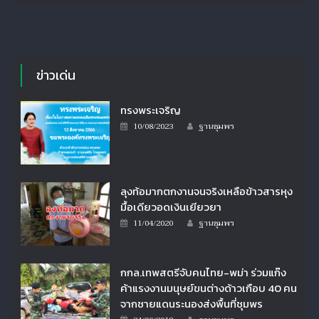
ข่าวเด่น
ทรงพระเจริญ
Author
Posted
10/08/2023
ฐานชุมพร
on
ลุงท้อมากตกงานจนจริงเหลือข้าวสารหุง
มื้อเดียวอดเงินเยียวยา
Author
Posted
11/04/2020
ฐานชุมพร
on
กกล.เทพสตรีจับคนไทย-พม่า ร่วมแก๊ง
ค้าแรงงานมนุษย์ขนต่างด้าวเกือบ 40 คน
จากชายแดนระนองส่งพื้นที่ชุมพร
Author
Posted