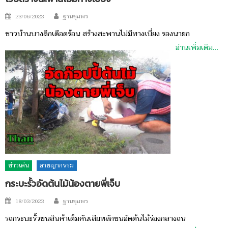
Author
Posted
23/06/2023
ฐานชุมพร
on
ชาวบ้านบางลึกเดือดร้อน สร้างสะพานไม่มีทางเบี่ยง รองนายก
อ่านเพิ่มเติม…
ข่าวเด่น
อาชญากรรม
กระบะรั้วอัดต้นไม้น้องตายพี่เจ็บ
Author
Posted
18/03/2023
ฐานชุมพร
on
รถกระบะรั้วขนสินค้าเต็มคันเสียหลักชนอัดต้นไม้ร่องกลางถน