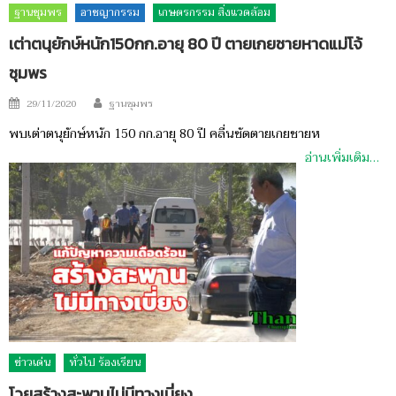
ฐานชุมพร
อาชญากรรม
เกษตรกรรม สิ่งแวดล้อม
เต่าตนุยักษ์หนัก150กก.อายุ 80 ปี ตายเกยชายหาดแม่โจ้
ชุมพร
Author
Posted
29/11/2020
ฐานชุมพร
on
พบเต่าตนุยักษ์หนัก 150 กก.อายุ 80 ปี คลื่นซัดตายเกยชายห
อ่านเพิ่มเติม…
ข่าวเด่น
ทั่วไป ร้องเรียน
โวยสร้างสะพานไม่มีทางเบี่ยง