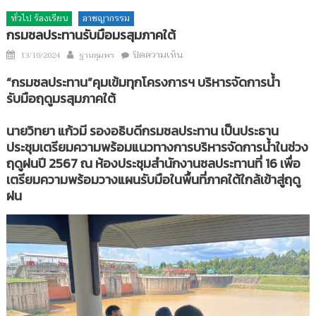
ทั่วไป ร้องเรียน
อาชญากรรม
กรมชลประทานรับมือมรสุมภาคใต้
Author
บน
Posted
ปิดความเห็น
13/10/2024
ฐานชุมพร
กรมชลประทาน
on
“กรมชลประทาน”คุมเข้มทุกโครงการฯ บริหารจัดการน้ำ
รับมือ
รับมือฤดูมรสุมภาคใต้
มรสุม
ภาค
นายวิทยา แก้วมี รองอธิบดีกรมชลประทาน เป็นประธาน
ใต้
ประชุมเตรียมความพร้อมแนวทางการบริหารจัดการน้ำในช่วง
ฤดูฝนปี 2567 ณ ห้องประชุมสำนักงานชลประทานที่ 16 เพื่อ
เตรียมความพร้อมวางแผนรับมือในพื้นที่ภาคใต้ใกล้เข้าสู่ฤดู
ฝน