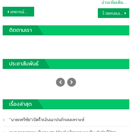
อ่านเพิ่มเติม…
แนะแนว
สหกรณ์จังหวัดชุมพรคนใหม่
โวยคนแอบอ้างขึ้นอ้างชาวชุมพร
เรื่อง
ติดตามเรา
ประชาสัมพันธ์
อัญเชิญผ้าพระราชทานขึ้นห่มพระปรางค์วัด
ประเดิม
Posted
03/06/2026
Author
on
ฐานชุมพร
เรื่องล่าสุด
บน
ปิดความเห็น
อัญเชิญ
“นายกศรีชัย”เปิดใจเงินฌาปนกิจสงเคราะห์
ผ้า
พระราชทาน