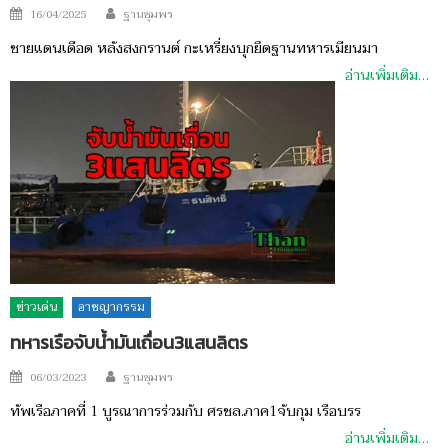
Author
Posted
16/04/2025
ฐานชุมพร
on
ชายแดนเดือด หลังสงกรานต์ กะเหรี่ยงบุกยึดฐานทหารเมียนมา
อ่านเพิ่มเติม…
ข่าวเด่น
อาชญากรรม
ทหารเรือจับน้ำมันเถื่อน3แสนลิตร
Author
Posted
06/03/2023
ฐานชุมพร
on
ทัพเรือภาคที่ 1 บูรณาการร่วมกับ ศรชล.ภาค1จับกุม เรือบรร
อ่านเพิ่มเติม…