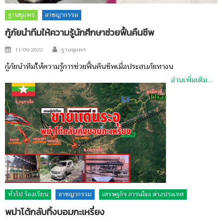
ฐานชุมพร
อาชญากรรม
กู้ภัยนำทีมให้ความรู้นักศึกษาช่วยฟื้นคืนชีพ
Author
Posted
11/09/2022
ฐานชุมพร
on
กู้ภัยนำทีมให้ความรู้การช่วยฟื้นคืนชีพเมื่อประสบภัยทางน
อ่านเพิ่มเติม…
ทั่วไป ร้องเรียน
อาชญากรรม
เศรษฐกิจ การเมือง ต่างประเทศ
พม่าโต้กลับทิ้งบอมกะเหรี่ยง