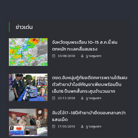
ข่าวเด่น
จังหวัดชุมพรเตือน 10-15 ส.ค.นี้ ฝน
ตกหนัก ทะเลคลื่นลมแรง
Author
Posted
10/08/2018
ฐานชุมพร
on
ตชด.จับหนุ่มกู้ภัยอดีตทหารพรานใต้แฝง
ตัวค้ายาบ้าไอซ์กัญชาเพียบพร้อมปืน
เอ็ม16 ปืนพกสั้นกระสุนจำนวนมาก
Author
Posted
25/11/2018
ฐานชุมพร
on
จับ2โจ๋17-18ปีค้ายาบ้ายึดของกลางกว่า
แสนเม็ด
Author
Posted
17/05/2019
ฐานชุมพร
on