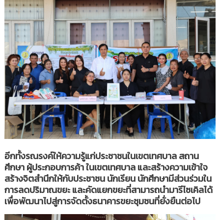
อีกทั้งรณรงค์ให้ความรู้แก่ประชาชนในเขตเทศบาล สถาน
ศึกษา ผู้ประกอบการค้า ในเขตเทศบาล และสร้างความเข้าใจ
สร้างจิตสำนึกให้กับประชาชน นักเรียน นักศึกษามีส่วนร่วมใน
การลดปริมาณขยะ และคัดแยกขยะที่สามารถนำมารีไซเคิลได้
เพื่อพัฒนาไปสู่การจัดตั้งธนาคารขยะชุมชนที่ยั่งยืนต่อไป