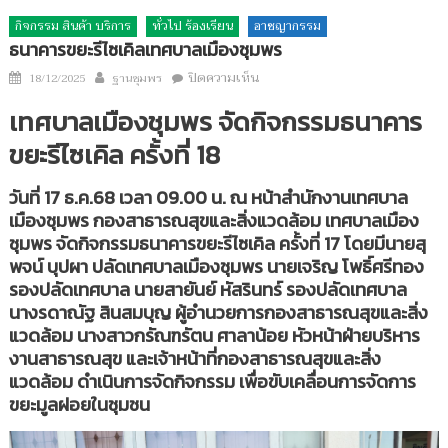
กิจกรรม สินค้า บริการ
ทั่วไป ร้องเรียน
อาชญากรรม
ธนาคารขยะรีไซเคิลเทศบาลเมืองชุมพร
Author
บน
Posted
ปิดความเห็น
18/12/2025
ฐานชุมพร
ธนาคาร
on
เทศบาลเมืองชุมพร จัดกิจกรรมธนาคาร
ขยะ
รีไซเคิล
ขยะรีไซเคิล ครั้งที่ 18
เทศบาล
เมือง
วันที่ 17 ธ.ค.68 เวลา 09.00 น. ณ หน้าสำนักงานเทศบาล
ชุมพร
เมืองชุมพร กองสาธารณสุขและสิ่งแวดล้อม เทศบาลเมือง
ชุมพร จัดกิจกรรมธนาคารขยะรีไซเคิล ครั้งที่ 17 โดยมีนายสุ
พจน์ บุปผา ปลัดเทศบาลเมืองชุมพร นายเจริญ โพธิ์ศรีทอง
รองปลัดเทศบาล นายสายันย์ หัสรินทร์ รองปลัดเทศบาล
นางรดาณัฐ สินสมบุญ ผู้อำนวยการกองสาธารณสุขและสิ่ง
แวดล้อม นางสาวกรัณฑรัตน ศาลาน้อย หัวหน้าฝ่ายบริหาร
งานสาธารณสุข และเจ้าหน้าที่กองสาธารณสุขและสิ่ง
แวดล้อม ดำเนินการจัดกิจกรรม เพื่อขับเคลื่อนการจัดการ
ขยะมูลฝอยในชุมชน