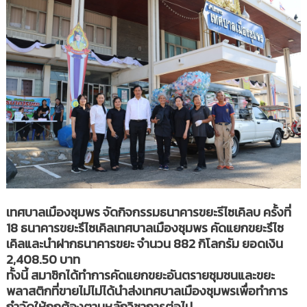
เทศบาลเมืองชุมพร จัดกิจกรรมธนาคารขยะรีไซเคิลบ ครั้งที่
18 ธนาคารขยะรึไซเคิลเทศบาลเมืองชุมพร คัดแยกขยะรึไซ
เคิลและนำฝากธนาคารขยะ จำนวน 882 กิโลกรัม ยอดเงิน
2,408.50 บาท
ทั้งนี้ สมาชิกได้ทำการคัดแยกขยะอันตรายชุมชนและขยะ
พลาสติกที่ขายไม่ไม่ได้นำส่งเทศบาลเมืองชุมพรเพื่อทำการ
กำจัดให้ถูกต้องตามหลักวิชาการต่อไป