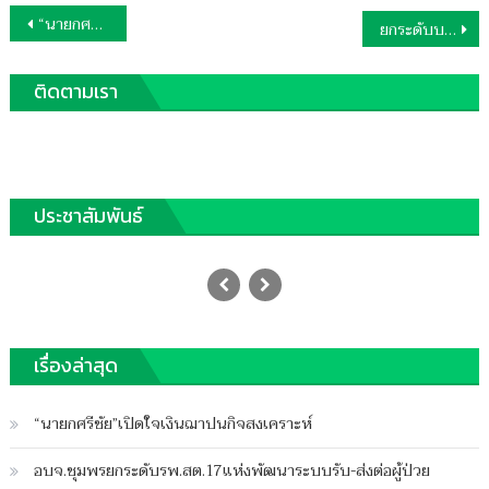
แนะแนว
“นายกศรีชัย”รับมือผุ่นPM2.5
ยกระดับบริการงานสาธารณสุข
เรื่อง
ติดตามเรา
ประชาสัมพันธ์
ทรงพระเจริญ
Posted
22/07/2024
Author
on
ฐานชุมพร
บน
เรื่องล่าสุด
ปิดความเห็น
ทรง
พระ
“นายกศรีชัย”เปิดใจเงินฌาปนกิจสงเคราะห์
เจริญ
อบจ.ชุมพรยกระดับรพ.สต.17แห่งพัฒนาระบบรับ-ส่งต่อผู้ป่วย