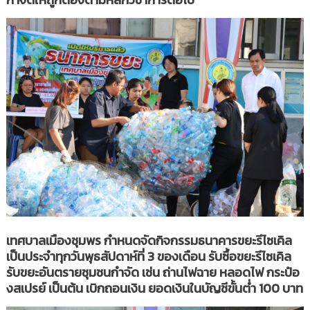
เทศบาลเมืองชุมพร กำหนดจัดกิจกรรมธนาคารขยะรีไซเคิล
เป็นประจำทุกวันพุธสัปดาห์ที่ 3 ของเดือน รับซื้อขยะรีไซเคิล
รับขยะอันตรายชุมชนกำจัด เช่น ถ่านไฟฉาย หลอดไฟ กระป๋อ
งสเปรย์ เป็นต้น เบิกถอนเงิน ยอดเงินในบัญชีขั้นต่ำ 100 บาท