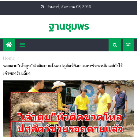
Skip
วันเสาร์, สิงหาคม 08, 2026
to
content
ฐานชุมพร
Home
รอดตาย”เจ้าตูบ”หัวติดขวดโหลปศุสัตว์ยิงยาสลบช่วยเหลือแต่ยังไร้
เจ้าของรับเลี้ยง