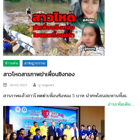
ข่าวเด่น
อาชญากรรม
สาวโหดสารภาพฆ่าเพื่อนชิงทอง
Author
Posted
30/03/2023
ฐานชุมพร
on
สารภาพแล้วสาวโหดฆ่าเพื่อนชิงทอง 5 บาท นำศพโยนสะพานทิ้งแ
อ่านเพิ่มเติม…