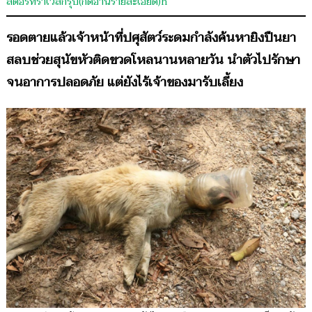
สตอรี่ทราเวลกรุ๊ป(กดอ่านรายละเอียด)
h
รอดตายแล้วเจ้าหน้าที่ปศุสัตว์ระดมกำลังค้นหายิงปืนยา
สลบช่วยสุนัขหัวติดขวดโหลนานหลายวัน นำตัวไปรักษา
จนอาการปลอดภัย แต่ยังไร้เจ้าของมารับเลี้ยง