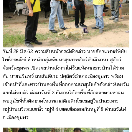
วันที่ 28 มี.ค.62 ความคืบหน้ากรณีดังกล่าว นายสัตวแพทย์พิชัย
โพธิ์กระสังข์ หัวหน้ากลุ่มพัฒนาสุขภาพสัตว์สำนักงานปศุสัตว์
จังหวัดชุมพร เปิดเผยว่าหลังจากได้รับแจ้งจากชาวบ้านได้ร่วม
กับ นายนรินทร์ สหสันติเวช ปศุสัตว์อำเภอเมืองชุมพร พร้อม
เจ้าหน้าที่และชาวบ้านลงพื้นที่ออกตามหาสุนัขตัวดังกล่าวโดยวัน
แรกไม่พบตัว ต่อมาวันที่ 2 ทีมงานได้ลงพื้นที่อีกออกตามหาจน
พบสุนัขที่หัวติดขวดโหลพลาสติกเดินโซเซอยู่ในป่าละเมาะ
หมู่บ้านบริเวณเขางิ้ว หมู่ที่ 4 เขตเชื่อมต่อกับหมู่ที่ 8 ตำบลวังไผ่
อ.เมืองชุมพร