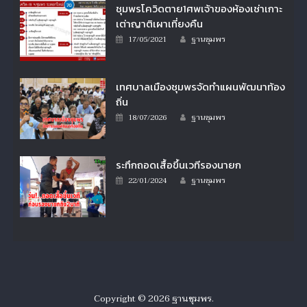
ชุมพรโควิดตาย1ศพเจ้าของห้องเช่าเกาะ
เต่าญาติเผาเที่ยงคืน
Author
Posted
17/05/2021
ฐานชุมพร
on
เทศบาลเมืองชุมพรจัดทำแผนพัฒนาท้อง
ถิ่น
Author
Posted
18/07/2026
ฐานชุมพร
on
ระทึกถอดเสื้อขึ้นเวทีรองนายก
Author
Posted
22/01/2024
ฐานชุมพร
on
Copyright © 2026
ฐานชุมพร
.