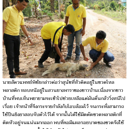
นายสัตวแพทย์พิชัยกล่าวต่อว่าสุนัขที่หัวติดอยู่ในขวดโหล
พลาสติก หลบหนีอยู่ในสวนยางพาราของชาวบ้านเนื่องจากชาว
บ้านที่พบเห็นพยายามจะเข้าไปช่วยเหลือแต่มันตื่นกลัววิ่งหนีไป
เรื่อย เจ้าหน้าที่จึงกระจายกำลังกับโอบล้อมไว้ จนกระทั่งสามารถ
ใช้ปืนยิงยาสลบจับตัวไว้ได้ จากนั้นได้ใช้มีดตัดขวดพลาสติกที่
ติดหัวอยู่จนแน่นมากออก พบที่คอมีแผลรอยบาดของขวดจึงใช้