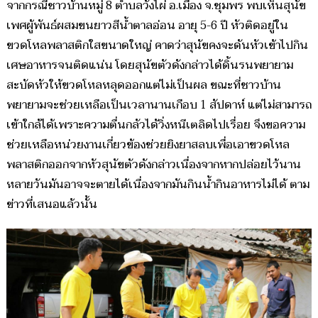
จากกรณีชาวบ้านหมู่ 8 ตำบลวังไผ่ อ.เมือง จ.ชุมพร พบเห็นสุนัข
เพศผู้พันธ์ผสมขนยาวสีน้ำตาลอ่อน อายุ 5-6 ปี หัวติดอยู่ใน
ขวดโหลพลาสติกใสขนาดใหญ่ คาดว่าสุนัขคงจะดันหัวเข้าไปกิน
เศษอาหารจนติดแน่น โดยสุนัขตัวดังกล่าวได้ดิ้นรนพยายาม
สะบัดหัวให้ขวดโหลหลุดออกแต่ไม่เป็นผล ขณะที่ชาวบ้าน
พยายามจะช่วยเหลือเป็นเวลานานเกือบ 1 สัปดาห์ แต่ไม่สามารถ
เข้าใกล้ได้เพราะความตื่นกลัวได้วิ่งหนีเตลิดไปเรื่อย จึงขอความ
ช่วยเหลือหน่วยงานเกี่ยวข้องช่วยยิงยาสลบเพื่อเอาขวดโหล
พลาสติกออกจากหัวสุนัขตัวดังกล่าวเนื่องจากหากปล่อยไว้นาน
หลายวันมันอาจจะตายได้เนื่องจากมันกินน้ำกินอาหารไม่ได้ ตาม
ข่าวที่เสนอแล้วนั้น