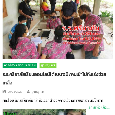
การศึกษา ศาสนา สังคม
ฐานชุมพร
ร.ร.ศรียาภัยเรียนออนไลน์ได้100%มี7คนเข้าไม่ถึงเร่งช่วย
เหลือ
Author
Posted
29/05/2020
ฐานชุมพร
on
ผอ.โรงเรียนศรียาภัย นำทีมออกสำรวจการเรียนการสอนระบบโทรท
อ่านเพิ่มเติม…