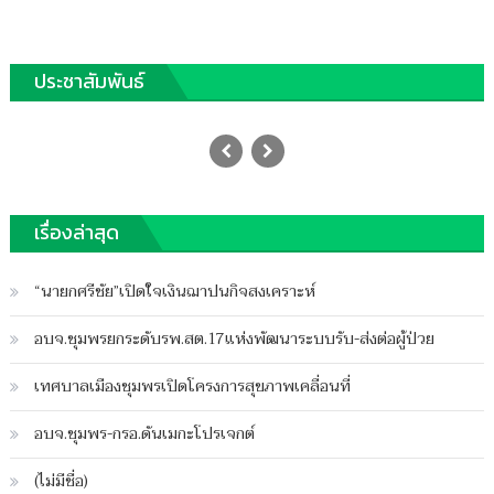
ประชาสัมพันธ์
ชุมพรอุบัติเหตุเดือนเดียวตาย10ศพ
เจ็บ50ราย
Posted
10/08/2022
Author
on
ฐานชุมพร
เรื่องล่าสุด
บน
ปิดความเห็น
ชุมพร
“นายกศรีชัย”เปิดใจเงินฌาปนกิจสงเคราะห์
อุบัติเหตุ
เดือน
อบจ.ชุมพรยกระดับรพ.สต.17แห่งพัฒนาระบบรับ-ส่งต่อผู้ป่วย
เดียว
ตาย10ศพ
เทศบาลเมืองชุมพรเปิดโครงการสุขภาพเคลื่อนที่
เจ็บ50ราย
อบจ.ชุมพร-กรอ.ดันเมกะโปรเจกต์
(ไม่มีชื่อ)