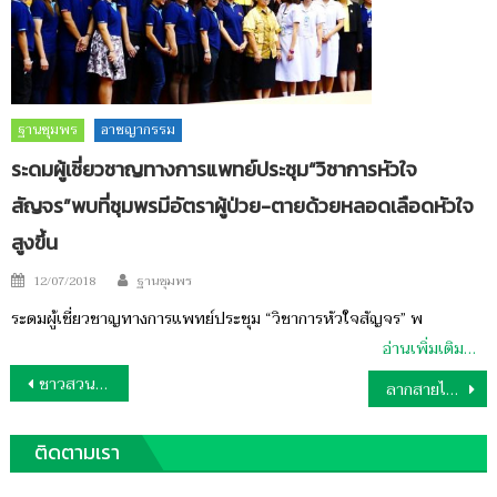
ฐานชุมพร
อาชญากรรม
ระดมผู้เชี่ยวชาญทางการแพทย์ประชุม“วิชาการหัวใจ
สัญจร”พบที่ชุมพรมีอัตราผู้ป่วย-ตายด้วยหลอดเลือดหัวใจ
สูงขึ้น
Author
Posted
12/07/2018
ฐานชุมพร
on
ระดมผู้เชี่ยวชาญทางการแพทย์ประชุม “วิชาการหัวใจสัญจร” พ
อ่านเพิ่มเติม…
แนะแนว
ชาวสวนพบแมวดาว3ตัวสัตว์ป่าคุ้มครองเผยทั้งจังหวัดมีไม่ถึง 50 ตัว
ลากสายไฟจากบ้านช๊อตปลาริมทางรถไฟเสียหลักลื่นตกน้ำไฟฟ้าช๊อตดับ
เรื่อง
ติดตามเรา