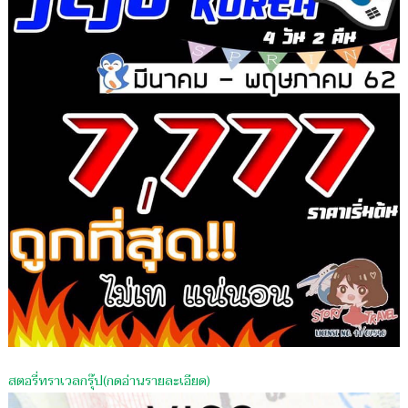
เจ้าของ
รับ
เลี้ยง
สตอรี่ทราเวลกรุ๊ป(กดอ่านรายละเอียด)