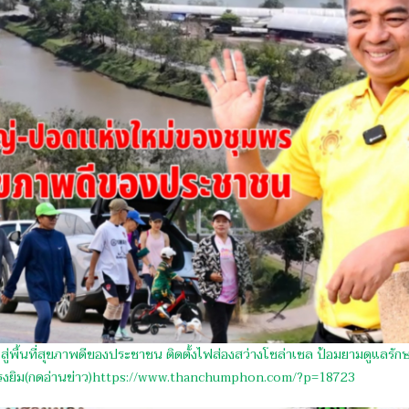
่พื้นที่สุขภาพดีของประชาชน ติดตั้งไฟส่องสว่างโซล่าเซล ป้อมยามดูแลรัก
โรงยิม(กดอ่านข่าว)https://www.thanchumphon.com/?p=18723