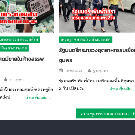
เกษตรกรรม สิ่งแวดล้อม
เศรษฐกิจ การเมือง ต่างประเทศ
เมือง ต่างประเทศ
รัฐมนตรีกระทรวงอุตสาหกรรมเยือ
สดมีขายในห้างสรรพ
ชุมพร
Author
Posted
18/09/2023
ฐานชุมพร
on
Author
ฐานชุมพร
รัฐมนตรีฯ พิมพ์ภัทรา เตรียมลงพื้นที่ชุมพร
2 วัน เปิดประ
อ่านเพิ่มเติม…
แล้วใบกระท่อมสดพืชเศรษฐกิจ
งหลังป
อ่านเพิ่มเติม…
อบจ.ชุมพรจัดมหกรรมท่องเที่ยวชุมชน