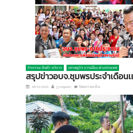
กิจกรรม สินค้า บริการ
เศรษฐกิจ การเมือง ต่างประเทศ
สรุปข่าวอบจ.ชุมพรประจำเดือน
Author
บน
Posted
ปิดความเห็น
08/05/2026
ฐานชุมพร
สรุป
on
ข่า
วอบจ.ชุมพร
ประจำ
เดือน
เมษายน