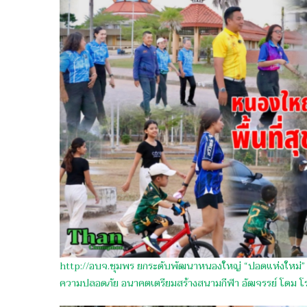
http://อบจ.ชุมพร ยกระดับพัฒนาหนองใหญ่ “ปอดแห่งใหม่” สู
ความปลอดภัย อนาคตเตรียมสร้างสนามกีฬา อัฒจรรย์ โดม 