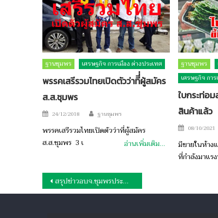
ฐานชุมพร
เศรษฐกิจ การเมือง ต่างประเทศ
ฐานชุมพร
เศรษฐกิจ การ
พรรคเสรีรวมไทยเปิดตัวว่าทีี่่ผู้สมัคร
ใบกระท่อม
ส.ส.ชุมพร
สินค้าแล้ว
Author
Posted
24/12/2018
ฐานชุมพร
on
Posted
08/10/2021
พรรคเสรีรวมไทยเปิดตัวว่าที่ผู้สมัคร
on
ส.ส.ชุมพร 3 เ
อ่านเพิ่มเติม…
มีขายในห้าง
ที่กำลังมาแร
แนะแนว
สรุปข่าวอบจ.ชุมพรประจำเดือนเมษายน 2569
เรื่อง