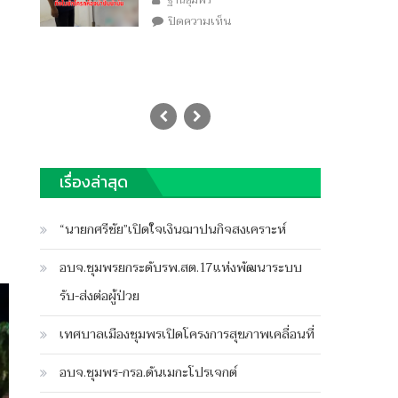
ฐานชุมพร
บน
ปิดความเห็น
สลด
แม่
ทิ้ง
ทารก
ใน
ชักโครก
เรื่องล่าสุด
“นายกศรีชัย”เปิดใจเงินฌาปนกิจสงเคราะห์
อบจ.ชุมพรยกระดับรพ.สต.17แห่งพัฒนาระบบ
รับ-ส่งต่อผู้ป่วย
เทศบาลเมืองชุมพรเปิดโครงการสุขภาพเคลื่อนที่
อบจ.ชุมพร-กรอ.ดันเมกะโปรเจกต์