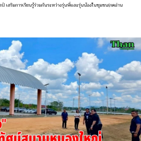
สริมการเรียนรู้ร่วมกันระหว่างรุ่นพี่และรุ่นน้องในชุมชน(กดอ่าน