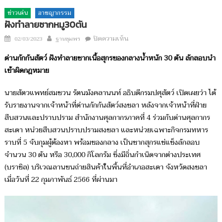
ข่าวเด่น
อาชญากรรม
ฝังทำลายซากหมู30ตัน
Author
บน
Posted
ปิดความเห็น
02/03/2023
ฐานชุมพร
ฝัง
on
ด่านกักกันสัตว์ ฝังทำลายซากเนื้อสุกรของกลางน้ำหนัก 30 ตัน ลักลอบนำ
ทำลาย
เข้าผิดกฎหมาย
ซาก
หมู30ตัน
นายสัตวแพทย์สมชวน รัตนมังคลานนท์ อธิบดีกรมปศุสัตว์ เปิดเผยว่า ได้
รับรายงานจากเจ้าหน้าที่ด่านกักกันสัตว์สงขลา หลังจากเจ้าหน้าที่ฝ่าย
สืบสวนและปราบปราม สำนักงานศุลกากรภาคที่ 4 ร่วมกับด่านศุลกากร
สะเดา หน่วยสืบสวนปราบปรามสงขลา และหน่วยเฉพาะกิจกรมทหาร
ราบที่ 5 จับกุมผู้ต้องหา พร้อมของกลาง เป็นซากสุกรแช่แข็งลักลอบ
จำนวน 30 ตัน หรือ 30,000 กิโลกรัม ซึ่งมีถิ่นกำเนิดจากต่างประเทศ
(บราซิล) บริเวณลานขนถ่ายสินค้าในพื้นที่อำเภอสะเดา จังหวัดสงขลา
เมื่อวันที่ 22 กุมภาพันธ์ 2566 ที่ผ่านมา