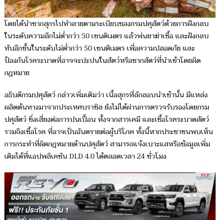
โดยได้นำซากสุกรไปทำลายตามระเบียบของกรมปศุสัตว์ด้วยการฝังกลบ
ในระดับความลึกไม่ต่ำกว่า 50 เซนติเมตร แล้วพ่นยาฆ่าเชื้อ และฝังกลบ
ทับอีกชั้นในระดับไม่ต่ำกว่า 50 เซนติเมตร เพื่อความปลอดภัย และ
ป้องกันโรคระบาดที่อาจจะปะปนในสัตว์หรือซากสัตว์ที่นำเข้าโดยผิด
กฎหมาย
อธิบดีกรมปศุสัตว์ กล่าวเพิ่มเติมว่า เนื้อสุกรที่ลักลอบนำเข้านั้น มีแหล่ง
ผลิตต้นทางมาจากประเทศบราซิล ยังไม่ได้ผ่านการตรวจรับรองโดยกรม
ปศุสัตว์ ซึ่งเสี่ยงต่อการปนเปื้อน ทั้งจากสารเคมี และเชื้อโรคระบาดสัตว์
รวมถึงเชื้อโรค ที่อาจเป็นอันตรายต่อผู้บริโภค ทั้งนี้หากประชาชนพบเห็น
การกระทำที่ผิดกฎหมายด้านปศุสัตว์ สามารถแจ้งเบาะแสหรือข้อมูลเพิ่ม
เติมได้ที่แอปพลิเคชัน DLD 4.0 ได้ตลอดเวลา 24 ชั่วโมง