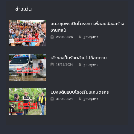
ข่าวเด่น
อบจ.ชุมพรเปิดโครงการพี่สอนน้องสร้าง
งานศิลป์
Author
Posted
26/04/2026
ฐานชุมพร
on
เจ้าของปั้มร้อยล้านไปช็อตตาย
Author
Posted
18/12/2024
ฐานชุมพร
on
แปลงต้นแบบโรงเรียนเกษตรกร
Author
Posted
31/08/2024
ฐานชุมพร
on