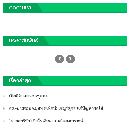
เรื่อง
ติดตามเรา
ประชาสัมพันธ์
ตำรวจทางหลวงชุมพรจับแก๊งขนยาบ้า2ล้าน
เม็ด
Posted
26/01/2023
Author
on
ฐานชุมพร
เรื่องล่าสุด
บน
ปิดความเห็น
ตำรวจ
เปิดกีฬาเยาวชนชุมพร
ทางหลวง
ชุมพร
สส.-นายกอบจ.ชุมพรแท็กทีมเชิญ“ศุภจี”แก้ปัญหาผลไม้
จับ
แก๊ง
“นายกศรีชัย”เปิดใจเงินฌาปนกิจสงเคราะห์
ขน