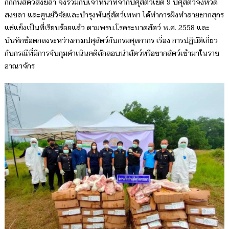
กักกันสัตว์สงขลา จึงร่วมกับเจ้าหน้าที่จากปศุสัตว์เขต 9 ปศุสัตว์จังหวัด
สงขลา และศูนย์วิจัยและบำรุงพันธุ์สัตว์เทพา ได้ทำการฝังทำลายซากสุกร
แช่แข็งเป็นที่เรียบร้อยแล้ว ตามพรบ.โรคระบาดสัตว์ พ.ศ. 2558 และ
บันทึกข้อตกลงระหว่างกรมปศุสัตว์กับกรมศุลกากร เรื่อง การปฏิบัติเกี่ยว
กับกรณีที่มีการจับกุมดำเนินคดีลักลอบนำสัตว์หรือซากสัตว์เข้ามาในราช
อาณาจักร