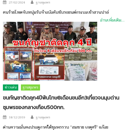
Author
Posted
27/02/2024
ฐานชุมพร
on
คนร้ายโหดจับหนุ่มรับจ้างบังคับขับรถยนต์กระบะเข้าสวนปาล์
อ่านเพิ่มเติม…
ข่าวเด่น
ฐานชุมพร
ขนกัญชาติดคุก4ปีพ้นโทษ8เดือนขนอีก3เที่ยวจนมุมด่าน
ชุมพรของกลางเกือบ500กก.
Author
Posted
18/12/2019
ฐานชุมพร
on
ด่านความมั่นคงประตูภาคใต้ชุมพรรวบ “สมชาย เกตุศรี” แก๊งย