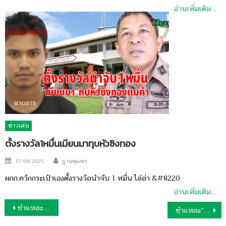
อ่านเพิ่มเติม…
ข่าวเด่น
ตั้งรางวัล1หมื่นเมียนมาทุบหัวชิงทอง
Author
Posted
17/04/2025
ฐานชุมพร
on
ผกก.ควักกระเป๋าเองตั้งรางวัลนำจับ 1 หมื่น ไล่ล่า &#8220
อ่านเพิ่มเติม…
แนะแนว
ชำแหละ”ตัวเหี้ย”ส่งโรงงานลูกชิ้น
ชำแหละ”ตัวเหี้ย”ไม่ใช่โรงงานลูกชิ้น